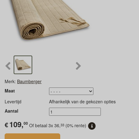
Merk:
Baumberger
Maat
Levertijd
Afhankelijk van de gekozen opties
Aantal
109,
€
00
33
Of betaal 3x
36,
(0% rente)