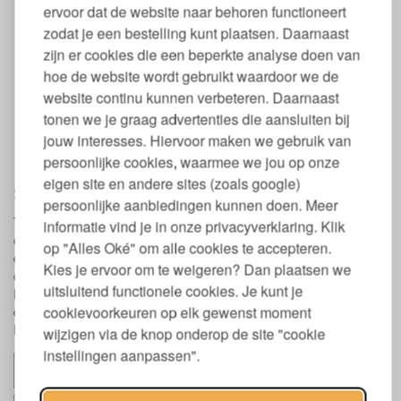
ervoor dat de website naar behoren functioneert
GOTS-gecertificeerd voor bio textiel
Beschermt tegen schimmel, vocht en beschadigingen
zodat je een bestelling kunt plaatsen. Daarnaast
Ook geschikt voor latex matrassen
zijn er cookies die een beperkte analyse doen van
Hoogte: 1 cm
hoe de website wordt gebruikt waardoor we de
Vulgewicht: 700 gr/m²
website continu kunnen verbeteren. Daarnaast
Niet wasbaar
tonen we je graag advertenties die aansluiten bij
Ook verkrijgbaar in maatwerk en met een lengte van
210/220 cm. Neem hiervoor contact op met
jouw interesses. Hiervoor maken we gebruik van
klantenservice@greenjump.nl.
persoonlijke cookies, waarmee we jou op onze
eigen site en andere sites (zoals google)
Schimmelvorming onder matras
persoonlijke aanbiedingen kunnen doen. Meer
Tijdens het slapen wordt er veel vocht geproduceerd door zweten
informatie vind je in onze privacyverklaring. Klik
en ademen. Daarnaast kan ook uw slaapomgeving ervoor zorgen
op "Alles Oké" om alle cookies te accepteren.
dat uw matras vochtig wordt. Dit vocht condenseert aan de
Kies je ervoor om te weigeren? Dan plaatsen we
onderkant van uw matras waar het schimmel kan veroorzaken.
uitsluitend functionele cookies. Je kunt je
Met een matrasbeschermer onder uw matras zorgt u ervoor dat
cookievoorkeuren op elk gewenst moment
dit vocht opgevangen en langzaam weer vrijgegeven wordt.
Hiermee voorkomt u vocht en uiteindelijk schimmel in uw matras.
wijzigen via de knop onderop de site "cookie
instellingen aanpassen".
Past bij