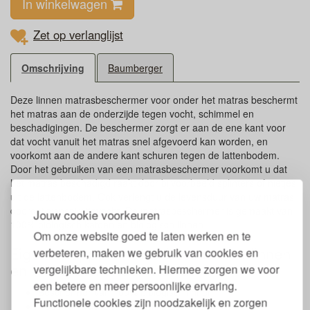
In winkelwagen
Zet op verlanglijst
Omschrijving
Baumberger
Deze linnen matrasbeschermer voor onder het matras beschermt
het matras aan de onderzijde tegen vocht, schimmel en
beschadigingen. De beschermer zorgt er aan de ene kant voor
dat vocht vanuit het matras snel afgevoerd kan worden, en
voorkomt aan de andere kant schuren tegen de lattenbodem.
Door het gebruiken van een matrasbeschermer voorkomt u dat
het matras beschadigd raakt door bijvoorbeeld splinters of nietjes
uit de lattenbodem. Ook verlengt u de levensduur van uw matras
doordat transpiratievocht. De matrasbeschermer is gemaakt van
Jouw cookie voorkeuren
100% biologisch katoen en biologisch linnen.
Om onze website goed te laten werken en te
Eigenschappen matrasbeschermer linnen
verbeteren, maken we gebruik van cookies en
en biokatoen onder matras
vergelijkbare technieken. Hiermee zorgen we voor
een betere en meer persoonlijke ervaring.
Beschermer van 100% biologisch linnen
Functionele cookies zijn noodzakelijk en zorgen
Hoes van 100% biologisch katoen jersey