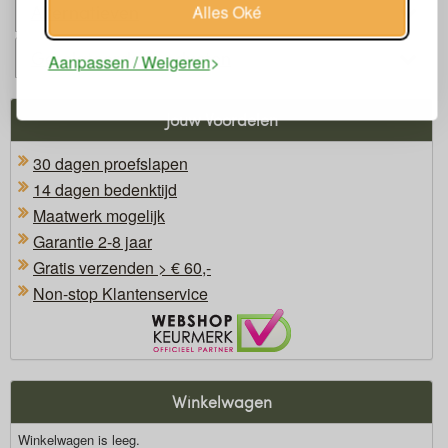
Alternatieven
Alles Oké
Gerelateerde producten
Aanpassen / Weigeren
Jouw Voordelen
30 dagen proefslapen
14 dagen bedenktijd
Maatwerk mogelijk
Garantie 2-8 jaar
Gratis verzenden > € 60,-
Non-stop Klantenservice
Oficieel Partner van Webshopkeurmerk
Winkelwagen
Winkelwagen is leeg.