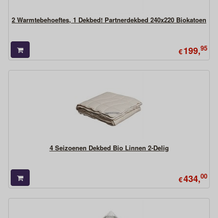
2 Warmtebehoeftes, 1 Dekbed! Partnerdekbed 240x220 Biokatoen
95
199,
€
4 Seizoenen Dekbed Bio Linnen 2-Delig
00
434,
€