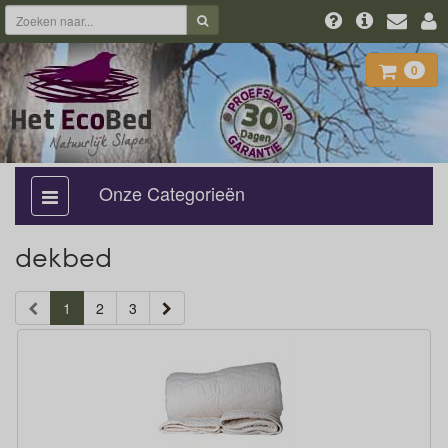
0
Onze Categorieën
categorie
aan,
uit
dekbed
(current)
1
2
3