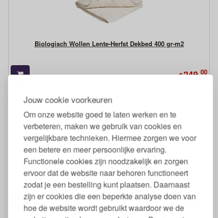
Biologisch Wollen Lente-Herfst Dekbed 400 gr-m2
00
249,
€
Jouw cookie voorkeuren
Om onze website goed te laten werken en te
verbeteren, maken we gebruik van cookies en
vergelijkbare technieken. Hiermee zorgen we voor
een betere en meer persoonlijke ervaring.
Functionele cookies zijn noodzakelijk en zorgen
ervoor dat de website naar behoren functioneert
Biologisch Wollen Zomerdekbed 300 gr-m2
zodat je een bestelling kunt plaatsen. Daarnaast
zijn er cookies die een beperkte analyse doen van
95
134,
€
hoe de website wordt gebruikt waardoor we de