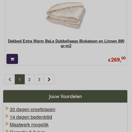
Dekbed Extra Warm BaLe Dubbellaags Biokatoen en Linnen 890
gr-m2
00
269,
€
(current)
1
2
3
Jouw Voordelen
30 dagen proefslapen
14 dagen bedenktijd
Maatwerk mogelijk