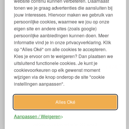
website continu kunnen verbeteren. Daarnaast
tonen we je graag advertenties die aansluiten bij
jouw interesses. Hiervoor maken we gebruik van
persoonlijke cookies, waarmee we jou op onze
eigen site en andere sites (zoals google)
persoonlijke aanbiedingen kunnen doen. Meer
informatie vind je in onze privacyverklaring. Klik
Dekbed Dons 4 Seizoenen Tweedelig 270 gr-m2
op "Alles Oké" om alle cookies te accepteren.
Kies je ervoor om te weigeren? Dan plaatsen we
uitsluitend functionele cookies. Je kunt je
00
474,
€
cookievoorkeuren op elk gewenst moment
wijzigen via de knop onderop de site "cookie
instellingen aanpassen".
Alles Oké
Aanpassen / Weigeren
Dekbed Dons Lente-Herfst 165 gr-m2