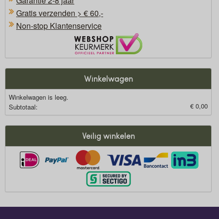
Garantie 2-8 jaar
Gratis verzenden > € 60,-
Non-stop Klantenservice
Oficieel Partner van Webshopkeurmerk
Winkelwagen
Winkelwagen is leeg.
€ 0,00
Subtotaal:
Veilig winkelen