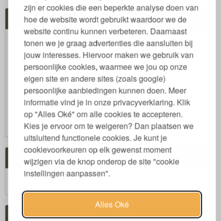
zijn er cookies die een beperkte analyse doen van
hoe de website wordt gebruikt waardoor we de
Jouw Voordelen
website continu kunnen verbeteren. Daarnaast
30 dagen proefslapen
tonen we je graag advertenties die aansluiten bij
14 dagen bedenktijd
jouw interesses. Hiervoor maken we gebruik van
Maatwerk mogelijk
persoonlijke cookies, waarmee we jou op onze
eigen site en andere sites (zoals google)
Garantie 2-8 jaar
persoonlijke aanbiedingen kunnen doen. Meer
Gratis verzenden > € 60,-
informatie vind je in onze privacyverklaring. Klik
Non-stop Klantenservice
op "Alles Oké" om alle cookies te accepteren.
Oficieel Partner van Webshopkeurmerk
Kies je ervoor om te weigeren? Dan plaatsen we
uitsluitend functionele cookies. Je kunt je
cookievoorkeuren op elk gewenst moment
Winkelwagen
wijzigen via de knop onderop de site "cookie
instellingen aanpassen".
Winkelwagen is leeg.
€ 0,00
Subtotaal:
Alles Oké
Veilig winkelen