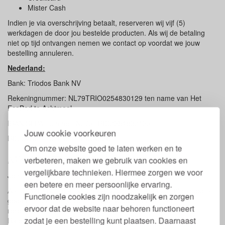
Mister Cash
Indien je via overschrijving betaalt, reserveren wij vijf (5)
werkdagen de door jou bestelde producten. Als wij de betaling
niet op tijd ontvangen nemen we contact op voordat we jouw
bestelling annuleren.
Nederland:
Bank: Triodos Bank NV
Rekeningnummer: NL79TRIO0254830129 ten name van Het
EcoBed te Achtmaal
IBAN/SEPA nummer: NL79TRIO0254830129
Jouw cookie voorkeuren
BIC/SWIFT nummer: TRIONL2U
Om onze website goed te laten werken en te
Mislukte iDeal betaling
verbeteren, maken we gebruik van cookies en
vergelijkbare technieken. Hiermee zorgen we voor
Je kunt bij ons betalen met iDeal.
een betere en meer persoonlijke ervaring.
Als jouw iDEAL betaling om wat voor reden dan ook niet goed is
Functionele cookies zijn noodzakelijk en zorgen
gegaan, kun je altijd zelf het bedrag overmaken naar
ervoor dat de website naar behoren functioneert
rekeningnummer 254830129 ten name van Het EcoBed te
zodat je een bestelling kunt plaatsen. Daarnaast
Barendrecht.