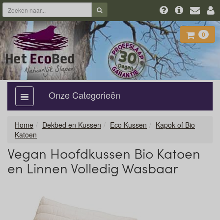
0
Onze Categorieën
categorie
aan,
uit
Home
Dekbed en Kussen
Eco Kussen
Kapok of Bio
Katoen
Vegan Hoofdkussen Bio Katoen
en Linnen Volledig Wasbaar