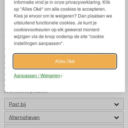
Afneembare hoes (gewatteerd en ongewatteerd) wasbaar
informatie vind je in onze privacyverklaring. Klik
op maximaal 60 graden
op "Alles Oké" om alle cookies te accepteren.
Kan niet in de droger
Kies je ervoor om te weigeren? Dan plaatsen we
Geschikt voor veganisten
uitsluitend functionele cookies. Je kunt je
Keurmerken en labels Baumberger kussen
cookievoorkeuren op elk gewenst moment
van katoen en linnen
wijzigen via de knop onderop de site "cookie
instellingen aanpassen".
Global Organic Textile Standard (GOTS)
Het katoen en linnen in dit kussen, zijn GOTS gecertificeerd. Het
Alles Oké
GOTS-keurmerk is wereldwijd het toonaangevende keurmerk
voor biologische textielverwerking. De strenge eisen die GOTS
stelt aan de volledige keten, vanaf de oorsprong van het
Aanpassen / Weigeren
materiaal tot aan het eindproduct, garandeert de biologische
status van het textiel en een milieuvriendelijke en sociaal
verantwoorde productie.
Past bij
Alternatieven