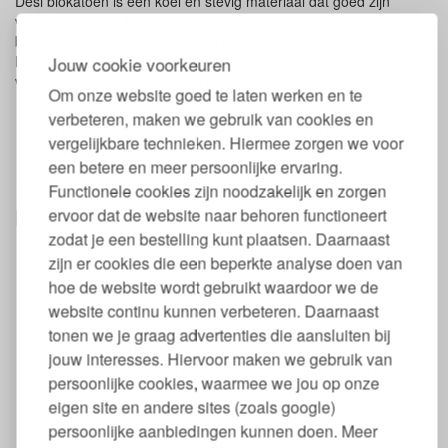
Desi biokatoen is een koel en stevig materiaal dat goed zijn
volume behoudt. Doordat het kussen uit verschillende lagen
bestaat, zal de inhoud niet gaan klonteren. Dit maakt het
Jouw cookie voorkeuren
Baumberger kussen een duurzaam en milieuvriendelijk alternatief
voor conventionele kussens. Het kussen is er in twee varianten:
Om onze website goed te laten werken en te
Ongewatteerd: met een dunne hoes van biologisch katoen
verbeteren, maken we gebruik van cookies en
Gewatteerd: met een dikkere gewatteerde hoes van
vergelijkbare technieken. Hiermee zorgen we voor
biologisch katoen en percal katoen
een betere en meer persoonlijke ervaring.
Eigenschappen hoofdkussen vegan
Functionele cookies zijn noodzakelijk en zorgen
biokatoen linnen
ervoor dat de website naar behoren functioneert
zodat je een bestelling kunt plaatsen. Daarnaast
Gewicht: 950 gram
zijn er cookies die een beperkte analyse doen van
Hoogte: 10 cm met ongewatteerde hoes en 11 cm met
hoe de website wordt gebruikt waardoor we de
gewatteerde hoes
website continu kunnen verbeteren. Daarnaast
Kussen bestaande uit 5 afzonderlijke en uitneembare lagen
Door uitneembare lagen geschikt voor zowel kinderen als
tonen we je graag advertenties die aansluiten bij
volwassenen
jouw interesses. Hiervoor maken we gebruik van
Van 80% biologisch desikatoen en 20% biologisch linnen
persoonlijke cookies, waarmee we jou op onze
Met GOTS keurmerk voor biologisch textiel
eigen site en andere sites (zoals google)
Inhoud wasbaar op maximaal 30 graden
persoonlijke aanbiedingen kunnen doen. Meer
Met rits