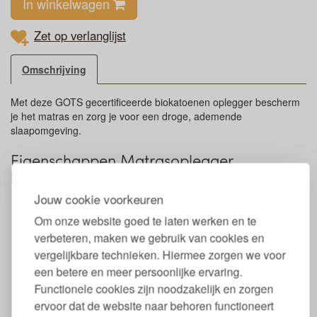
In winkelwagen
Zet op verlanglijst
Omschrijving
Met deze GOTS gecertificeerde biokatoenen oplegger bescherm
je het matras en zorg je voor een droge, ademende
slaapomgeving.
Eigenschappen Matrasoplegger
biologisch katoen
Jouw cookie voorkeuren
Matrasoplegger met biologisch katoenen tijk gewatteerd
met biologisch katoen (700 gram per m2)
Om onze website goed te laten werken en te
GOTS-gecertificeerd
verbeteren, maken we gebruik van cookies en
De matrasoplegger met katoenen vulling is wasbaar tot
vergelijkbare technieken. Hiermee zorgen we voor
maximaal 40 graden met laag centrifugeer toerental. Niet
geschikt voor droger
een betere en meer persoonlijke ervaring.
Beide opleggers zijn niet 100% waterdicht, geven wel
Functionele cookies zijn noodzakelijk en zorgen
bescherming tegen ongelukjes, zeker in combinatie met
ervoor dat de website naar behoren functioneert
matrashoes en eventuele molton