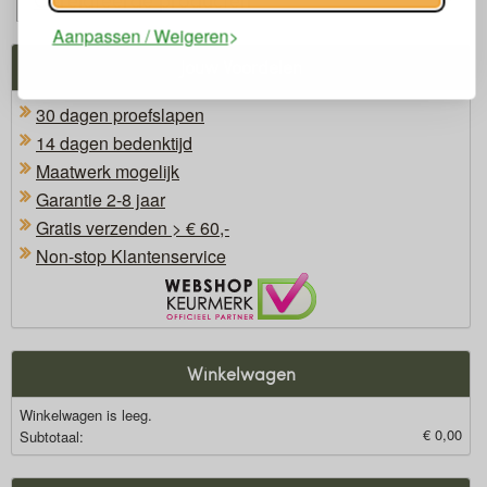
Aanpassen / Weigeren
Jouw Voordelen
30 dagen proefslapen
14 dagen bedenktijd
Maatwerk mogelijk
Garantie 2-8 jaar
Gratis verzenden > € 60,-
Non-stop Klantenservice
Oficieel Partner van Webshopkeurmerk
Winkelwagen
Winkelwagen is leeg.
€ 0,00
Subtotaal: