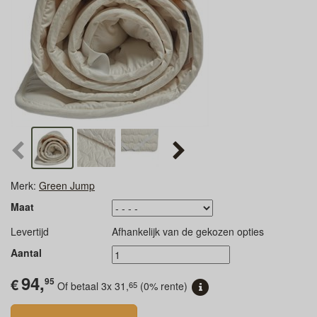
Merk:
Green Jump
Maat
Levertijd
Afhankelijk van de gekozen opties
Aantal
94,
€
95
65
Of betaal 3x
31,
(0% rente)