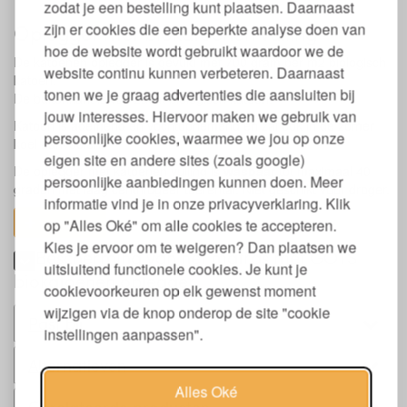
zodat je een bestelling kunt plaatsen. Daarnaast
zijn er cookies die een beperkte analyse doen van
Oplegger met biokatoenen vulling
hoe de website wordt gebruikt waardoor we de
De katoenen oplegger is gevuld met 700 gram per m2 biologisch
website continu kunnen verbeteren. Daarnaast
katoen.
tonen we je graag advertenties die aansluiten bij
De buitenkant is van zacht biologisch katoen.
jouw interesses. Hiervoor maken we gebruik van
Katoen is ademend en vochtopnemend en zal ook in de zomer
persoonlijke cookies, waarmee we jou op onze
koel aanvoelen.
eigen site en andere sites (zoals google)
De oplegger met katoenen vulling is
wasbaar
tot maximaal 40
persoonlijke aanbiedingen kunnen doen. Meer
graden met laag centrifugeer toerental. Niet geschikt voor droger.
informatie vind je in onze privacyverklaring. Klik
toon alles
op "Alles Oké" om alle cookies te accepteren.
Kies je ervoor om te weigeren? Dan plaatsen we
Bescherming van het matras met GOTS
uitsluitend functionele cookies. Je kunt je
biokatoenen oplegger
cookievoorkeuren op elk gewenst moment
wijzigen via de knop onderop de site "cookie
Past bij
instellingen aanpassen".
Alternatieven
Alles Oké
Gerelateerde producten