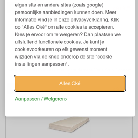
eigen site en andere sites (zoals google)
00
919,
€
persoonlijke aanbiedingen kunnen doen. Meer
informatie vind je in onze privacyverklaring. Klik
op "Alles Oké" om alle cookies te accepteren.
Kies je ervoor om te weigeren? Dan plaatsen we
uitsluitend functionele cookies. Je kunt je
cookievoorkeuren op elk gewenst moment
wijzigen via de knop onderop de site "cookie
instellingen aanpassen".
Natuurlatex Vegan Matras met Schouderzone Varia Solo Comfort
Z
Alles Oké
00
829,
€
Aanpassen / Weigeren