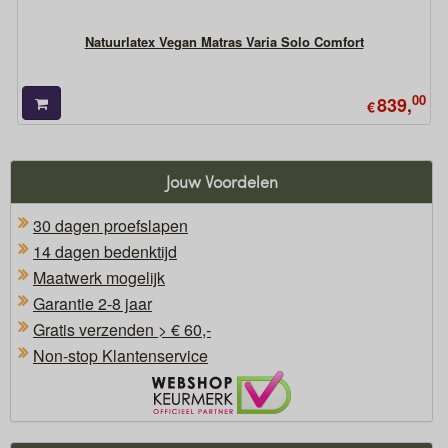
Natuurlatex Vegan Matras Varia Solo Comfort
00
839,
€
Jouw Voordelen
30 dagen proefslapen
14 dagen bedenktijd
Maatwerk mogelijk
Garantie 2-8 jaar
Gratis verzenden > € 60,-
Non-stop Klantenservice
Oficieel Partner van Webshopkeurmerk