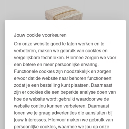
Jouw cookie voorkeuren
Natuurlatex Matras PiuMa Lana GOLS Gecertificeerd
Om onze website goed te laten werken en te
verbeteren, maken we gebruik van cookies en
vergelijkbare technieken. Hiermee zorgen we voor
00
998,
€
een betere en meer persoonlijke ervaring.
Functionele cookies zijn noodzakelijk en zorgen
ervoor dat de website naar behoren functioneert
zodat je een bestelling kunt plaatsen. Daarnaast
zijn er cookies die een beperkte analyse doen van
hoe de website wordt gebruikt waardoor we de
website continu kunnen verbeteren. Daarnaast
tonen we je graag advertenties die aansluiten bij
Natuurlatex Matras Varia Lana Comfort
jouw interesses. Hiervoor maken we gebruik van
persoonlijke cookies, waarmee we jou op onze