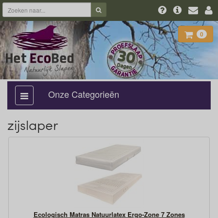
0
Onze Categorieën
categorie
aan,
uit
zijslaper
Ecologisch Matras Natuurlatex Ergo-Zone 7 Zones