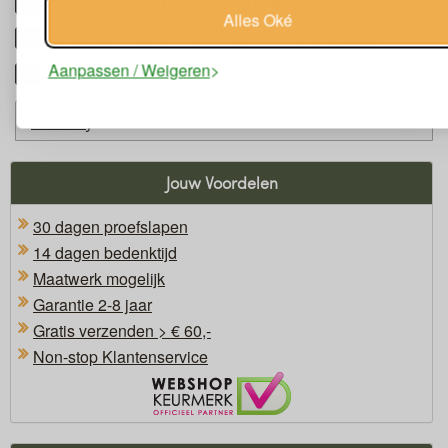
Alles Oké
Handgemaakt, fairtrade en biologisch
Elektromagnetische straling
Aanpassen / Weigeren
Past bij
Jouw Voordelen
30 dagen proefslapen
14 dagen bedenktijd
Maatwerk mogelijk
Garantie 2-8 jaar
Gratis verzenden > € 60,-
Non-stop Klantenservice
Oficieel Partner van Webshopkeurmerk