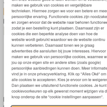
wasbaar.
maken we gebruik van cookies en vergelijkbare
technieken. Hiermee zorgen we voor een betere en mee
toon alles
persoonlijke ervaring. Functionele cookies zijn noodzakel
Overzicht kenmerken matras
en zorgen ervoor dat de website naar behoren functionee
zodat je een bestelling kunt plaatsen. Daarnaast zijn er
Samar Comfort Matras
cookies die een beperkte analyse doen van hoe de
Slaaphouding
Zij ++ Rug +
website wordt gebruikt waardoor we de website continu
kunnen verbeteren. Daarnaast tonen we je graag
Ligeigenschap
Zacht tot stevig 3-7
advertenties die aansluiten bij jouw interesses. Hiervoor
Zones
Geen
maken we gebruik van persoonlijke cookies, waarmee 
Gewicht
45-105 kilo bij gemiddelde lengt
jou op onze eigen site en andere sites (zoals google)
Matraskern
12 cm Fair Deal natuurlijk rubber
persoonlijke aanbiedingen kunnen doen. Meer informati
Tijk
Biologisch katoen
vind je in onze privacyverklaring. Klik op "Alles Oké" om
Hoogte matras
circa 12/13 cm
alle cookies te accepteren. Kies je ervoor om te weigere
Partnerhoes
Mogelijk
Dan plaatsen we uitsluitend functionele cookies. Je kunt 
Maatwerk
Mogelijk
cookievoorkeuren op elk gewenst moment wijzigen via 
knop onderop de site "cookie instellingen aanpassen".
Tweepersoonsbed
Maatwerk natuurlatex matras