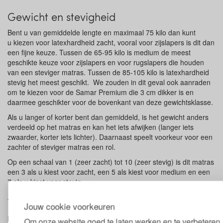
Gewicht en stevigheid
Bent u van gemiddelde lengte en maximaal 75 kilo dan kunt
u kiezen voor latexhardheid zacht, vooral voor zijslapers is dit dan
een fijne keuze. Tussen de 65-95 kilo is medium de meest
geschikte keuze voor zijslapers en voor rugslapers die houden
van een steviger matras. Tussen de 85-105 kilo is latexhardheid
stevig het meest geschikt. We zouden in dit geval ook aanraden
om te kiezen voor de Samar Premium die 3 cm dikker is en
daarmee geschikter voor de bovenkant van deze gewichtsklasse.
Als u langer of korter bent dan gemiddeld, is het gewicht anders
verdeeld op het matras en kan het iets afwijken (langer iets
zwaarder, korter iets lichter). Daarnaast speelt voorkeur voor een
zachter of steviger matras een rol.
Op een schaal van 1 (zeer zacht) tot 10 (zeer stevig) is dit matras
een 3 als u kiest voor zacht, een 5 als kiest voor medium en een
7 als u kiest voor stevig.
Tijk van biologisch katoen
Jouw cookie voorkeuren
De tijk van het matras is gemaakt van biologisch katoen en is
Om onze website goed te laten werken en te verbeteren,