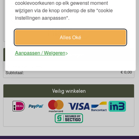
cookievoorkeuren op elk gewenst moment
Garantie 2-8 jaar
wijzigen via de knop onderop de site "cookie
Gratis verzenden > € 60,-
instellingen aanpassen".
Non-stop Klantenservice
Oficieel Partner van Webshopkeurmerk
Alles Oké
Aanpassen / Weigeren
Winkelwagen
Winkelwagen is leeg.
€ 0,00
Subtotaal:
Veilig winkelen