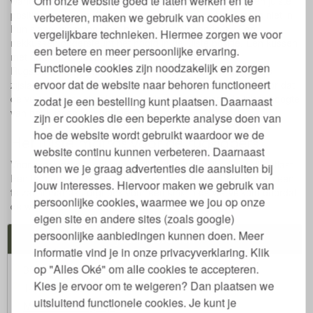
Om onze website goed te laten werken en te
want doordat zij op hun rug slapen, zorgen ze al voor een juiste
positie van de rug. Ook kneden en vormen ze het kussen niet in
verbeteren, maken we gebruik van cookies en
hun slaap, waardoor een nekkussen voldoende is. Een
vergelijkbare technieken. Hiermee zorgen we voor
nekkussen ondersteunt het hoofd in de juiste positie. Een kussen
een betere en meer persoonlijke ervaring.
met natuurlijke vezels wordt aanbevolen.
Functionele cookies zijn noodzakelijk en zorgen
Rugslapers zullen het hoofd niet zo hoog hebben liggen als
ervoor dat de website naar behoren functioneert
zijslapers. Zorg er daarom bij de keuze van een kussen voor dat
de vulling eruit gehaald kan worden, zodat je zelf de juiste hoogte
zodat je een bestelling kunt plaatsen. Daarnaast
van het kussen kan bepalen.
zijn er cookies die een beperkte analyse doen van
hoe de website wordt gebruikt waardoor we de
Het juiste matras voor de rugslapers
website continu kunnen verbeteren. Daarnaast
Voor rugslapers is het belangrijk dat de wervelkom wordt ontlast.
tonen we je graag advertenties die aansluiten bij
Een te hard matras zorgt voor een knik in de wervelkom, en een
jouw interesses. Hiervoor maken we gebruik van
te zacht matras zorgt ook voor een knik in de wervelkom doordat
persoonlijke cookies, waarmee we jou op onze
de wervelkom gaat doorhangen.
eigen site en andere sites (zoals google)
persoonlijke aanbiedingen kunnen doen. Meer
Jouw Voordelen
informatie vind je in onze privacyverklaring. Klik
op "Alles Oké" om alle cookies te accepteren.
30 dagen proefslapen
Kies je ervoor om te weigeren? Dan plaatsen we
14 dagen bedenktijd
uitsluitend functionele cookies. Je kunt je
Maatwerk mogelijk