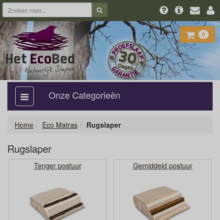
0
Onze Categorieën
categorie
aan,
uit
Home
Eco Matras
Rugslaper
Rugslaper
Tenger postuur
Gemiddeld postuur