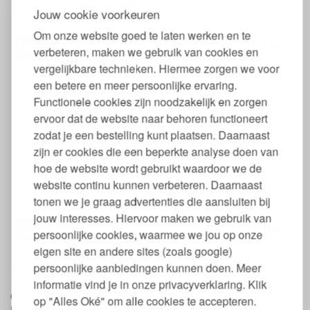
Natuurlatex Matras Varia Lana Comfort
Jouw cookie voorkeuren
Om onze website goed te laten werken en te
00
919,
€
verbeteren, maken we gebruik van cookies en
vergelijkbare technieken. Hiermee zorgen we voor
een betere en meer persoonlijke ervaring.
Functionele cookies zijn noodzakelijk en zorgen
ervoor dat de website naar behoren functioneert
zodat je een bestelling kunt plaatsen. Daarnaast
zijn er cookies die een beperkte analyse doen van
hoe de website wordt gebruikt waardoor we de
website continu kunnen verbeteren. Daarnaast
Natuurlatex Matras PiuMa Lana GOLS Gecertificeerd
tonen we je graag advertenties die aansluiten bij
jouw interesses. Hiervoor maken we gebruik van
00
998,
€
persoonlijke cookies, waarmee we jou op onze
eigen site en andere sites (zoals google)
Buikslaper
persoonlijke aanbiedingen kunnen doen. Meer
informatie vind je in onze privacyverklaring. Klik
Ongeveer 13% van de bevolking slaapt op zijn buik. Zij slapen het
op "Alles Oké" om alle cookies te accepteren.