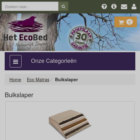
0
Onze Categorieën
categorie
aan,
uit
Home
Eco Matras
Buikslaper
Buikslaper