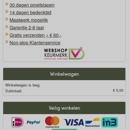
30 dagen proefslapen
14 dagen bedenktijd
Maatwerk mogelijk
Garantie 2-8 jaar
Gratis verzenden > € 60,-
Non-stop Klantenservice
Oficieel Partner van Webshopkeurmerk
Winkelwagen
Winkelwagen is leeg.
€ 0,00
Subtotaal:
Veilig winkelen