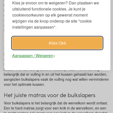
liefst heel vlak. Veel buikslapers slapen het liefst ook zonder
Kies je ervoor om te weigeren? Dan plaatsen we
kussen, en ze hebben de armen vaak uitgestrekt of onder het
uitsluitend functionele cookies. Je kunt je
hoofd liggen. Op zachte matrassen kunnen buikslapers vaak zeer
cookievoorkeuren op elk gewenst moment
slecht slapen en ze hebben daarom liever een steviger matras.
Buikslapers liggen tijdens hun slaap ook vaak op hun zij. Op hun
wijzigen via de knop onderop de site "cookie
rug slapen ze daarentegen alleen in zeer zeldzame gevallen.
instellingen aanpassen".
Buikslapers wisselen zeer vaak van plaats.
Het juiste kussen voor een buikslapers
Alles Oké
Voor buikslapers is het heel belangrijk dat het kussen niet te hoog
is, anders overstrekken ze de halswervelkom en hierdoor kunnen
Aanpassen / Weigeren
nek- en schouderspanningen ontstaan.
Buikslapers zullen een natuurlijke voorkeur hebben voor een
kussen met als vulling dons of natuurlijk haar. Het is ook erg
belangrijk dat er vulling in en uit het kussen gehaald kan worden,
aangezien buikslapers vaak de vulling nog wat willen verminderen
voor het optimale kussen.
Het juiste matras voor de buikslapers
Voor buikslapers is het belangrijk dat de wervelkom wordt ontlast.
Een te hard matras zorgt voor een knik in de wervelkom, en een