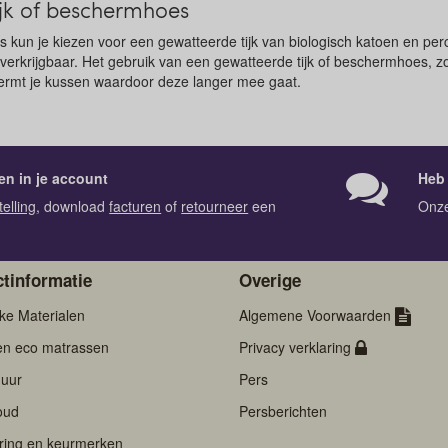
ijk of beschermhoes
s kun je kiezen voor een gewatteerde tijk van biologisch katoen en perc
erkrijgbaar. Het gebruik van een gewatteerde tijk of beschermhoes, zo
rmt je kussen waardoor deze langer mee gaat.
en in je account
Heb 
telling
, download
facturen
of
retourneer
een
Onz
tinformatie
Overige
jke Materialen
Algemene Voorwaarden
en eco matrassen
Privacy verklaring
uur
Pers
oud
Persberichten
ering en keurmerken