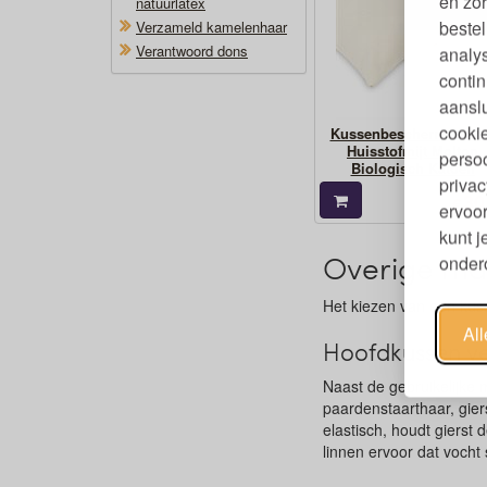
en zor
natuurlatex
bestel
Verzameld kamelenhaar
Verantwoord dons
analy
contin
aanslu
cookie
Kussenbeschermer Ant
Huisstofmijt Molton
persoo
Biologisch Katoen
privac
30
€
ervoor
kunt 
Overige ma
ondero
Het kiezen van een kuss
Al
Hoofdkussen ve
Naast de gebruikelijke 
paardenstaarthaar, gier
elastisch, houdt gierst
linnen ervoor dat vocht 