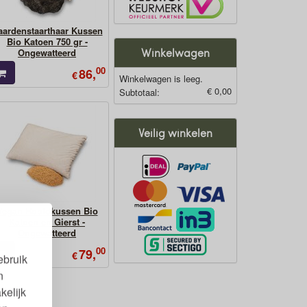
aardenstaarthaar Kussen
Bio Katoen 750 gr -
Winkelwagen
Ongewatteerd
00
86,
€
Winkelwagen is leeg.
€ 0,00
Subtotaal:
Veilig winkelen
Vegan Hoofdkussen Bio
Katoen en Gierst -
Ongewatteerd
00
79,
€
ebruik
n
kelijk