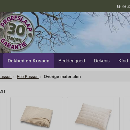
Keuz
Dekbed en Kussen
Beddengoed
Dekens
Kind
Kussen
Eco Kussen
Overige materialen
en