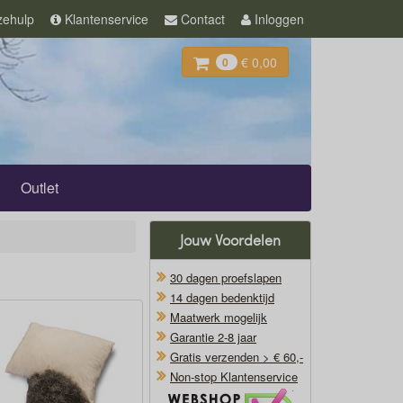
ehulp
Klantenservice
Contact
Inloggen
€ 0,00
0
Outlet
Jouw Voordelen
30 dagen proefslapen
14 dagen bedenktijd
Maatwerk mogelijk
Garantie 2-8 jaar
Gratis verzenden > € 60,-
Non-stop Klantenservice
Oficieel Partner van Webshopkeurmerk