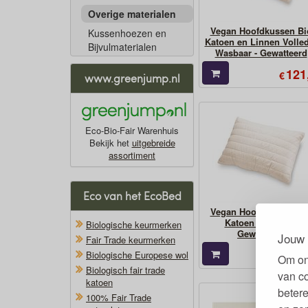
Overige materialen
Vegan Hoofdkussen Bi
Kussenhoezen en
Katoen en Linnen Volle
Bijvulmaterialen
Wasbaar - Gewatteerd
121
€
www.greenjump.nl
Eco-Bio-Fair Warenhuis
Bekijk het
uitgebreide
assortiment
Eco van het EcoBed
Vegan Hoofdkussen Bi
Katoen en Spelt -
Biologische keurmerken
Gewatteerd
Jouw 
Fair Trade keurmerken
102
Biologische Europese wol
€
Om on
Biologisch fair trade
van c
katoen
betere
100% Fair Trade