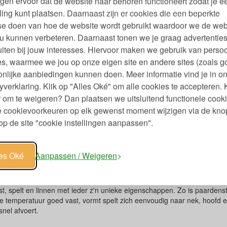
gen ervoor dat de website naar behoren functioneert zodat je e
ling kunt plaatsen. Daarnaast zijn er cookies die een beperkte
se doen van hoe de website wordt gebruikt waardoor we de web
u kunnen verbeteren. Daarnaast tonen we je graag advertenties
iten bij jouw interesses. Hiervoor maken we gebruik van persoo
s, waarmee we jou op onze eigen site en andere sites (zoals g
i-
nlijke aanbiedingen kunnen doen. Meer informatie vind je in o
yverklaring. Klik op "Alles Oké" om alle cookies te accepteren. 
95
,
 om te weigeren? Dan plaatsen we uitsluitend functionele cooki
je cookievoorkeuren op elk gewenst moment wijzigen via de kno
terialen
p de site "cookie instellingen aanpassen".
en dat echt goed bij je past kan van grote invloed zijn op het slaapcom
les Oké
Aanpassen / Weigeren
rschillende materialen en eigenschappen
materialen zoals dons en wol, bieden we ook minder gangbare material
st, spelt en linnen met ieder z'n unieke eigenschappen. Zo is paardens
 de temperatuur goed vast, vormt spelt zich eenvoudig naar nek, hoofd 
snel afvoert.