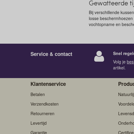
Gewatteerde t
Bij verschillende kussen
losse beschermhoezen v
vochtopname en besche
Service & contact
Snel regel
Volg je
bes
artikel.
Klantenservice
Produc
Betalen
Natuurli
Verzendkosten
Voordel
Retourneren
Levensd
Levertijd
Onderh
Garantie
Certific