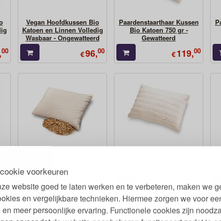
o
Vegan Hoofdkussen Bio
Paardenstaarthaar Kussen
P
dig
Katoen en Linnen Volledig
Bio Katoen 750 gr -
Wasbaar - Ongewatteerd
Gewatteerd
00
00
00
,
96,
119,
€
€
o
Vegan Hoofdkussen Bio
Vegan Hoofdkussen Bio
Katoen en Spelt -
Katoen en Gierst -
Ongewatteerd
Gewatteerd
cookie voorkeuren
00
00
00
,
76,
103,
€
€
ze website goed te laten werken en te verbeteren, maken we g
ookies en vergelijkbare technieken. Hiermee zorgen we voor ee
 en meer persoonlijke ervaring. Functionele cookies zijn noodza