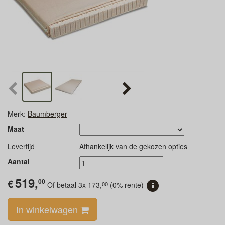
Merk:
Baumberger
Maat
Levertijd
Afhankelijk van de gekozen opties
Aantal
519,
€
00
00
Of betaal 3x
173,
(0% rente)
In winkelwagen