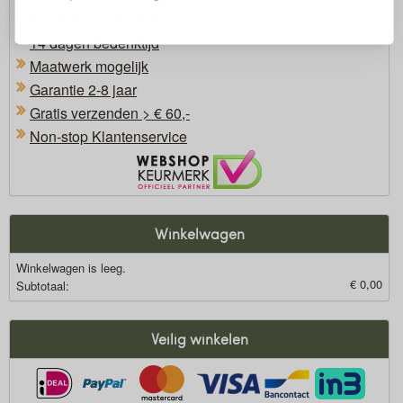
30 dagen proefslapen
14 dagen bedenktijd
Maatwerk mogelijk
Garantie 2-8 jaar
Gratis verzenden > € 60,-
Non-stop Klantenservice
Oficieel Partner van Webshopkeurmerk
Winkelwagen
Winkelwagen is leeg.
€ 0,00
Subtotaal:
Veilig winkelen