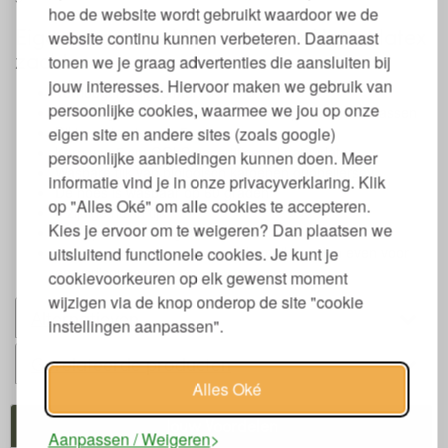
hoe de website wordt gebruikt waardoor we de
Eigenschappen Matrastopper Natuurlatex
website continu kunnen verbeteren. Daarnaast
zacht
tonen we je graag advertenties die aansluiten bij
jouw interesses. Hiervoor maken we gebruik van
Verhoogt het ligcomfort
persoonlijke cookies, waarmee we jou op onze
Overbrugt de ruimte tussen twee eenpersoonsmatrassen
eigen site en andere sites (zoals google)
Dikte matrastopper 5 cm
Kern van 5 cm GOLS gecertificeerd natuurlatex
persoonlijke aanbiedingen kunnen doen. Meer
Wasbare tijk van biologisch katoenen dubbeljersey
informatie vind je in onze privacyverklaring. Klik
De hoes is wasbaar op 60 graden
op "Alles Oké" om alle cookies te accepteren.
3 zijdige rits in tijk
Kies je ervoor om te weigeren? Dan plaatsen we
Kan op elk matras gebruikt worden
uitsluitend functionele cookies. Je kunt je
Andere maten zijn ook mogelijk, mail ons dan even voor
een prijsopgave.
cookievoorkeuren op elk gewenst moment
wijzigen via de knop onderop de site "cookie
Alternatieven
instellingen aanpassen".
Gerelateerde producten
Alles Oké
Jouw Voordelen
Aanpassen / Weigeren