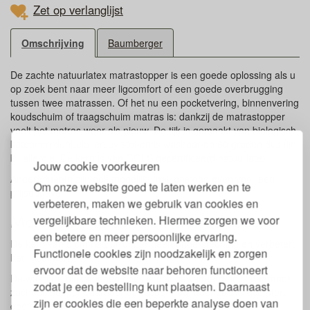
Zet op verlanglijst
Omschrijving
Baumberger
De zachte natuurlatex matrastopper is een goede oplossing als u
op zoek bent naar meer ligcomfort of een goede overbrugging
tussen twee matrassen. Of het nu een pocketvering, binnenvering
koudschuim of traagschuim matras is: dankzij de matrastopper
voelt het matras weer als nieuw. De tijk is gemaakt van biologisch
katoenen dubbele jersey stof en is wasbaar op 60 graden dus fijn
bij allergie. De kern is van GOLS gecertificeerd natuurlatex.
Jouw cookie voorkeuren
Andere maten zijn ook mogelijk, mail ons dan even voor een
Om onze website goed te laten werken en te
prijsopgave.
verbeteren, maken we gebruik van cookies en
Materialen natuurlatex matrastopper
vergelijkbare technieken. Hiermee zorgen we voor
een betere en meer persoonlijke ervaring.
De kern van 5 cm natuurrubber geeft ondersteuning en verbetert
Functionele cookies zijn noodzakelijk en zorgen
het ligcomfort.
ervoor dat de website naar behoren functioneert
De wasbare biokatoenen hoes is niet gewatteerd en is daardoor
zodat je een bestelling kunt plaatsen. Daarnaast
zacht en soepel waardoor de topper nog meer zacht ligcomfort
zijn er cookies die een beperkte analyse doen van
geeft.