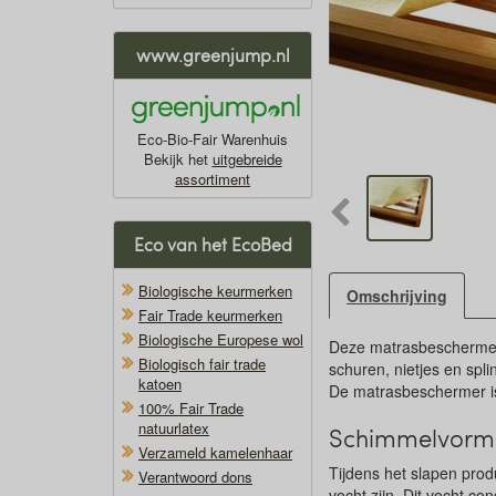
www.greenjump.nl
Eco-Bio-Fair Warenhuis
Bekijk het
uitgebreide
assortiment
Eco van het EcoBed
Biologische keurmerken
Omschrijving
Fair Trade keurmerken
Biologische Europese wol
Deze matrasbeschermer 
Biologisch fair trade
schuren, nietjes en spl
katoen
De matrasbeschermer is 
100% Fair Trade
natuurlatex
Schimmelvormi
Verzameld kamelenhaar
Tijdens het slapen pro
Verantwoord dons
vocht zijn. Dit vocht 