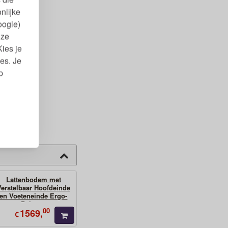
nlijke
oogle)
nze
Kies je
es. Je
p
Lattenbodem met
Verstelbaar Hoofdeinde
en Voeteneinde Ergo-
Balance
00
1569,
€