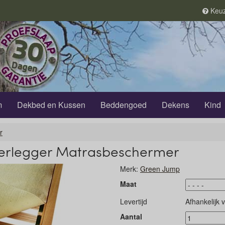
Keuz
m
Dekbed en Kussen
Beddengoed
Dekens
Kind
r
erlegger Matrasbeschermer
Merk:
Green Jump
Maat
Levertijd
Afhankelijk 
Aantal