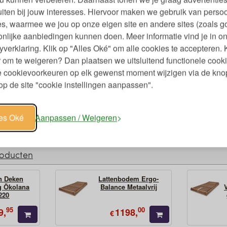
iten bij jouw interesses. Hiervoor maken we gebruik van persoo
s, waarmee we jou op onze eigen site en andere sites (zoals g
nlijke aanbiedingen kunnen doen. Meer informatie vind je in o
yverklaring. Klik op "Alles Oké" om alle cookies te accepteren. 
 om te weigeren? Dan plaatsen we uitsluitend functionele cooki
je cookievoorkeuren op elk gewenst moment wijzigen via de kno
p de site "cookie instellingen aanpassen".
00
les Oké
Aanpassen / Weigeren
roducten
n Deken
Lattenbodem Ergo-
g Ökolana
Balance Metaalvrij
220
95
00
9,
1198,
€