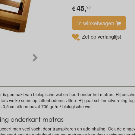
45,
€
95
In winkelwagen
Zet op verlanglijst
is gemaakt van biologische wol en hoort onder het matras. Hij besch
inters welke soms op lattenbodems zitten. Hij gaat schimmelvorming te
0,5 cm dik en bevat 700 gr /m² biologische wol .
ng onderkant matras
duceert men veel vocht door transpireren en ademhaling. Ook de omge
condenseert aan de onderkant van het matras en kan daar schimmelvorm