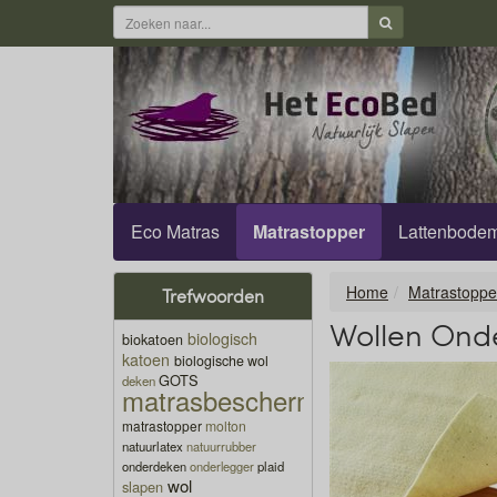
Eco Matras
Matrastopper
Lattenbode
Home
Matrastoppe
Trefwoorden
Wollen Ond
biologisch
biokatoen
katoen
biologische wol
GOTS
deken
matrasbeschermer
matrastopper
molton
natuurlatex
natuurrubber
onderdeken
onderlegger
plaid
wol
slapen