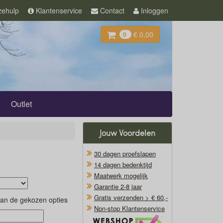
ehulp
Klantenservice
Contact
Inloggen
€ 0,00
0
Outlet
Jouw Voordelen
30 dagen proefslapen
14 dagen bedenktijd
Maatwerk mogelijk
Garantie 2-8 jaar
Gratis verzenden > € 60,-
van de gekozen opties
Non-stop Klantenservice
Oficieel Partner van Webshopkeurmerk