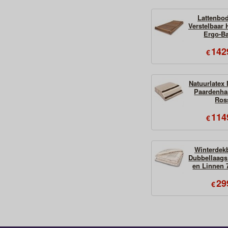
Lattenbo
Verstelbaar
Ergo-B
142
€
Natuurlatex
Paardenha
Ros
114
€
Winterdek
Dubbellaags
en Linnen 
29
€