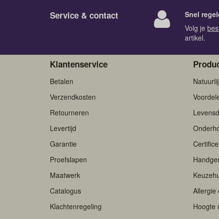
Service & contact
Snel regel
Volg je
bes
artikel.
Klantenservice
Produc
Betalen
Natuurli
Verzendkosten
Voordel
Retourneren
Levensd
Levertijd
Onderh
Garantie
Certific
Proefslapen
Handge
Maatwerk
Keuzehu
Catalogus
Allergie
Klachtenregeling
Hoogte 