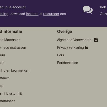
en in je account
Heb 
telling
, download
facturen
of
retourneer
een
Onz
tinformatie
Overige
jke Materialen
Algemene Voorwaarden
en eco matrassen
Privacy verklaring
uur
Pers
oud
Persberichten
ering en keurmerken
maakt
lp
 en Huisstofmijt
matrassen