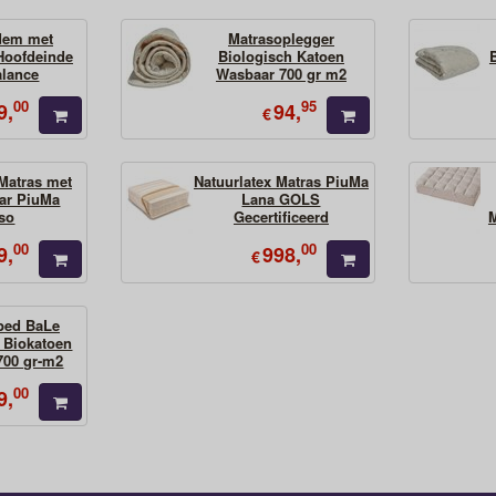
dem met
Matrasoplegger
 Hoofdeinde
Biologisch Katoen
alance
Wasbaar 700 gr m2
00
95
9,
94,
€
 Matras met
Natuurlatex Matras PiuMa
ar PiuMa
Lana GOLS
so
Gecertificeerd
M
00
00
9,
998,
€
bed BaLe
 Biokatoen
700 gr-m2
00
9,