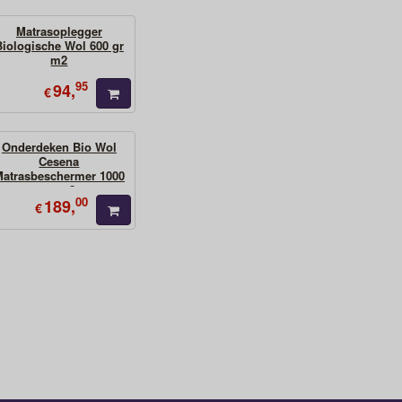
Matrasoplegger
Biologische Wol 600 gr
m2
95
94,
€
Onderdeken Bio Wol
Cesena
atrasbeschermer 1000
gr-m2
00
189,
€