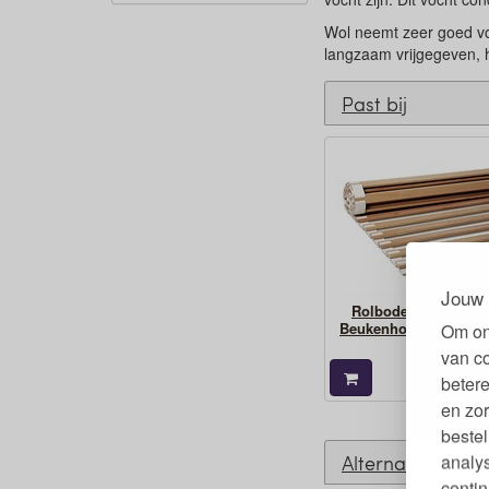
Wol neemt zeer goed vo
langzaam vrijgegeven,
Past bij
Jouw 
Rolbodem Massief
Beukenhout Metaalvrij
Om on
van c
149,
€
betere
en zor
bestel
Alternatieven
analy
contin