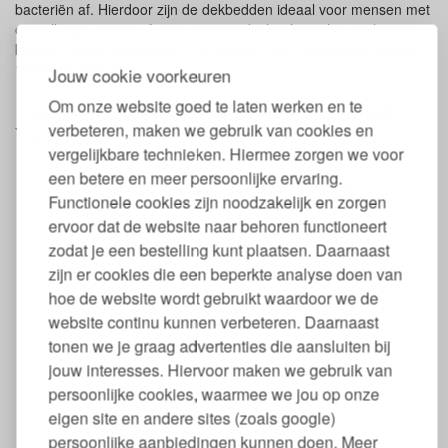
bacteriën af. Hierdoor zijn de dekbedden ideaal voor mensen met
een allergie, astma of voor mensen die het ’s nachts snel warm
krijgen. Tencel dekbedden zijn geschikt voor veganisten: tencel is
100% plantaardig.
Jouw cookie voorkeuren
Om onze website goed te laten werken en te
Eigenschappen vier seizoenen dekbed
verbeteren, maken we gebruik van cookies en
Yumeko
vergelijkbare technieken. Hiermee zorgen we voor
Gemaakt van plantaardige tencel
een betere en meer persoonlijke ervaring.
Tijk van biologisch katoen, GOTS gecertificeerd
Functionele cookies zijn noodzakelijk en zorgen
Tweedelige set
ervoor dat de website naar behoren functioneert
Anti-allergeen
Geschikt voor veganisten
zodat je een bestelling kunt plaatsen. Daarnaast
Vulling: 730 gr/m2 (zomer: 300 gr/m2, lente/herfst:
zijn er cookies die een beperkte analyse doen van
430 gr/m2)
hoe de website wordt gebruikt waardoor we de
Land van productie: Oostenrijk
website continu kunnen verbeteren. Daarnaast
Wasbaar op 40 graden
tonen we je graag advertenties die aansluiten bij
Warmteklasse:
Zomerdeel: 4
jouw interesses. Hiervoor maken we gebruik van
Lente/herfst deel: 3
persoonlijke cookies, waarmee we jou op onze
Samen: 1
eigen site en andere sites (zoals google)
persoonlijke aanbiedingen kunnen doen. Meer