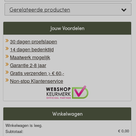
Gerelateerde producten
Jouw Voordelen
30 dagen proefslapen
14 dagen bedenktijd
Maatwerk mogelijk
Garantie 2-8 jaar
Gratis verzenden > € 60,-
Non-stop Klantenservice
Oficieel Partner van Webshopkeurmerk
Winkelwagen
Winkelwagen is leeg.
€ 0,00
Subtotaal: