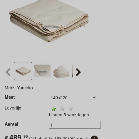
Merk:
Yumeko
Maat
Levertijd
binnen 5 werkdagen
Aantal
489,
€
95
32
Of betaal 3x
163,
(0% rente)