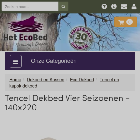
0
Onze Categorieën
categorie
aan,
uit
Home
Dekbed en Kussen
Eco Dekbed
Tencel en
kapok dekbed
Tencel Dekbed Vier Seizoenen -
140x220