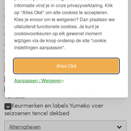
Dekbed van plantaardige tencel
informatie vind je in onze privacyverklaring. Klik
Voor de productie van de tencel dekbedden is geen gebruik
op "Alles Oké" om alle cookies te accepteren.
gemaakt van dieren. Daarmee zijn de tencel dekbedden van
Kies je ervoor om te weigeren? Dan plaatsen we
Yumeko zijn dus geschikt voor veganisten. Tencel wordt gemaakt
uitsluitend functionele cookies. Je kunt je
van de houtvezels van een eucalyptus boom. Het hout dat
cookievoorkeuren op elk gewenst moment
gebruikt is voor deze dekbedden is voorzien van zowel het FSC
als het PEFC keurmerk. Het voordeel van tencel is, is dat de
wijzigen via de knop onderop de site "cookie
bomen op een duurzame manier, zonder mest, groeien en dat de
instellingen aanpassen".
structuur erg luchtig is. Dit levert heerlijke, veilige, zachte en
milieuvriendelijke dekbedden op.
Alles Oké
toon alles
Dekbed tencel anti-allergeen
Aanpassen / Weigeren
Afmetingen 4 seizoenen dekbed tencel
Yumeko
Keurmerken en labels Yumeko voer
seizoenen tencel dekbed
Alternatieven