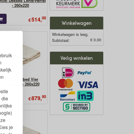
ncel Dekbed Lente-Herfst
- 260x220
00
514,
€
Winkelwagen
Winkelwagen is leeg.
€ 0,00
Subtotaal:
ebruik
Veilig winkelen
n
kelijk
en
Tencel Dekbed Vier
Seizoenen - 260x220
site
95
879,
 die
€
nlijke
oogle)
nze
Kies je