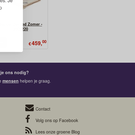
es. Je
p
Tencel Dekbed Zomer -
260x220
00
459,
€
je ons nodig?
e
mensen
helpen je graag.
Contact
Volg ons op
Facebook
Lees onze groene
Blog