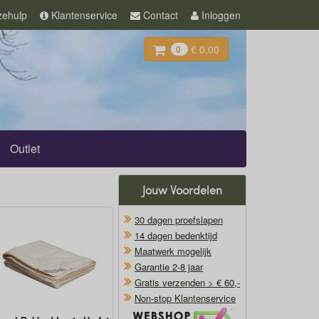
ehulp
Klantenservice
Contact
Inloggen
€ 0,00
0
Outlet
Jouw Voordelen
30 dagen proefslapen
14 dagen bedenktijd
Maatwerk mogelijk
Garantie 2-8 jaar
Gratis verzenden > € 60,-
Non-stop Klantenservice
Oficieel Partner van Webshopkeurmerk