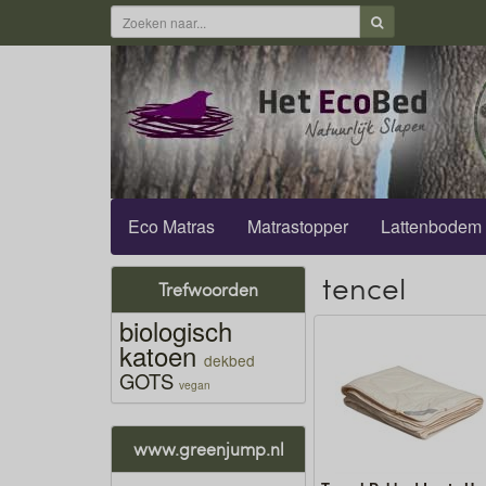
Eco Matras
Matrastopper
Lattenbodem
tencel
Trefwoorden
biologisch
katoen
dekbed
GOTS
vegan
www.greenjump.nl