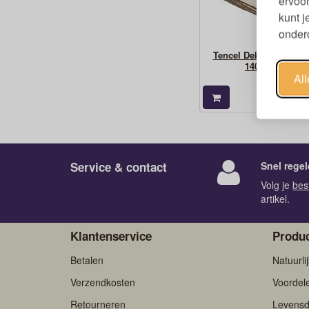
ervoor
kunt 
ondero
Tencel Dekbed Zomer 
140x220
Al
249
€
Service & contact
Snel regel
Volg je
bes
artikel.
Klantenservice
Produc
Betalen
Natuurli
Verzendkosten
Voordel
Retourneren
Levensd