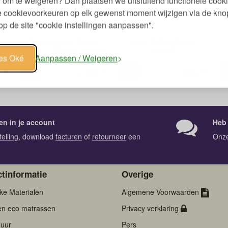
 om te weigeren? Dan plaatsen we uitsluitend functionele cooki
je cookievoorkeuren op elk gewenst moment wijzigen via de kno
p de site "cookie instellingen aanpassen".
-
Tencel Dekbed Zomer -
Tencel Dekbed Zomer -
200x220
240x220
les Oké
Aanpassen / Weigeren
00
00
00
,
359,
409,
€
€
en in je account
Heb 
telling
, download
facturen
of
retourneer
een
Onz
tinformatie
Overige
jke Materialen
Algemene Voorwaarden
en eco matrassen
Privacy verklaring
uur
Pers