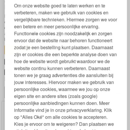
Om onze website goed te laten werken en te
biologisch katoen percal
verbeteren, maken we gebruik van cookies en
Het Swedish Linens Seashells hoeslaken van percal biokatoen is
vergelijkbare technieken. Hiermee zorgen we voor
ook verkrijgbaar voor een matras van 90x200 cm. Zie onderaan
een betere en meer persoonlijke ervaring.
de pagina de optie 'Past bij'. Wil je het hoeslaken graag in een
Functionele cookies zijn noodzakelijk en zorgen
andere maat, mail voor info, prijzen en levertijd naar:
klantenservice@greenjump.nl.
ervoor dat de website naar behoren functioneert
zodat je een bestelling kunt plaatsen. Daarnaast
toon alles
zijn er cookies die een beperkte analyse doen van
Design double fitted sheet Seashells
hoe de website wordt gebruikt waardoor we de
website continu kunnen verbeteren. Daarnaast
Keurmerken en labels Swedish linens
tonen we je graag advertenties die aansluiten bij
biologisch hoeslaken
jouw interesses. Hiervoor maken we gebruik van
persoonlijke cookies, waarmee we jou op onze
Alternatieven
eigen site en andere sites (zoals google)
persoonlijke aanbiedingen kunnen doen. Meer
informatie vind je in onze privacyverklaring. Klik
op "Alles Oké" om alle cookies te accepteren.
Kies je ervoor om te weigeren? Dan plaatsen we