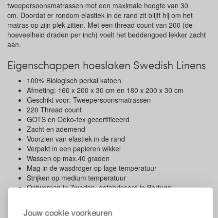
tweepersoonsmatrassen met een maximale hoogte van 30
cm. Doordat er rondom elastiek in de rand zit blijft hij om het
matras op zijn plek zitten. Met een thread count van 200 (de
hoeveelheid draden per inch) voelt het beddengoed lekker zacht
aan.
Eigenschappen hoeslaken Swedish Linens
100% Biologisch perkal katoen
Afmeting: 160 x 200 x 30 cm en 180 x 200 x 30 cm
Geschikt voor: Tweepersoonsmatrassen
220 Thread count
GOTS en Oeko-tex gecertificeerd
Zacht en ademend
Voorzien van elastiek in de rand
Verpakt in een papieren wikkel
Wassen op max.40 graden
Mag in de wasdroger op lage temperatuur
Strijken op medium temperatuur
Ontworpen in Zweden, gefabriceerd in Portugal
In diverse kleuren verkrijgbaar
Jouw cookie voorkeuren
Maten hoeslakens Swedish Linens