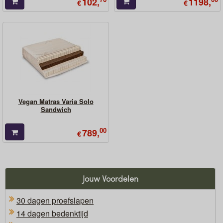
102,
1198,
€
€
Vegan Matras Varia Solo
Sandwich
00
789,
€
Jouw Voordelen
30 dagen proefslapen
14 dagen bedenktijd