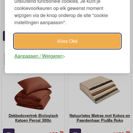
uitsluitend functionele cookies. Je kunt je
cookievoorkeuren op elk gewenst moment
wijzigen via de knop onderop de site "cookie
Hoeslaken Percal Biologisch
instellingen aanpassen".
Katoen 300tc
95
44,
€
Alles Oké
Aanpassen / Weigeren
Gerelateerde producten
Dekbedovertrek Biologisch
Natuurlatex Matras met Kokos en
Katoen Percal 300tc
Paardenhaar PiuMa Roko
76
00