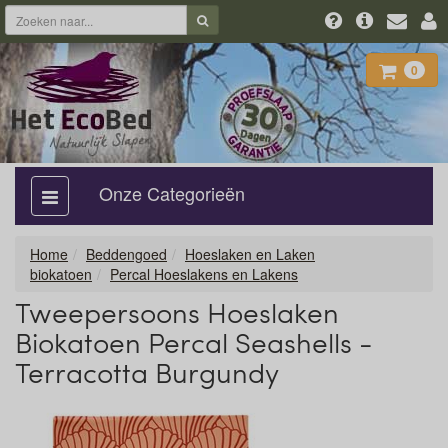
0
Onze Categorieën
categorie
aan,
uit
Home
Beddengoed
Hoeslaken en Laken
biokatoen
Percal Hoeslakens en Lakens
Tweepersoons Hoeslaken
Biokatoen Percal Seashells -
Terracotta Burgundy