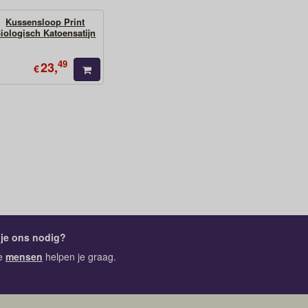
Kussensloop Print
iologisch Katoensatijn
49
23,
€
je ons nodig?
e
mensen
helpen je graag.