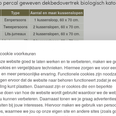
 percal geweven dekbedovertrek biologisch kat
k
Type
Aantal en maat kussenslopen
Eenpersoons
1 kussensloop, 60 x 70 cm.
Tweepersoons
2 kussenslopen, 60 x 70 cm.
Lits-jumeaux
2 kussenslopen, 60 x 70 cm.
Lits-jumeaux XL
2 kussenslopen, 60 x 70 cm.
kbedovertrek bio katoen percal
cookie voorkeuren
cologisch en fairtrade dekbedovertrek
ze website goed te laten werken en te verbeteren, maken we g
ookies en vergelijkbare technieken. Hiermee zorgen we voor ee
 en meer persoonlijke ervaring. Functionele cookies zijn noodza
gen ervoor dat de website naar behoren functioneert zodat je e
ling kunt plaatsen. Daarnaast zijn er cookies die een beperkte
se doen van hoe de website wordt gebruikt waardoor we de web
u kunnen verbeteren. Daarnaast tonen we je graag advertenties
iten bij jouw interesses. Hiervoor maken we gebruik van persoo
s, waarmee we jou op onze eigen site en andere sites (zoals g