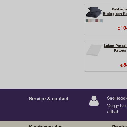
Dekbedo
Biologisch K
10
€
Laken Percal
Katoen
5
€
Service & contact
Snel regel
Volg je
bes
artikel.
Klantenservice
Produc