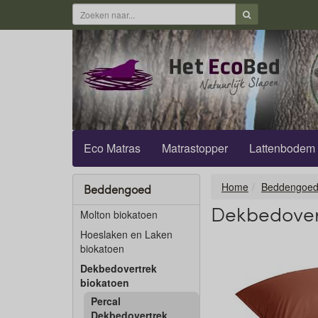
Eco Matras
Matrastopper
Lattenbodem
Home
Beddengoe
Beddengoed
Dekbedovert
Molton biokatoen
Hoeslaken en Laken
biokatoen
Dekbedovertrek
biokatoen
Percal
Dekbedovertrek