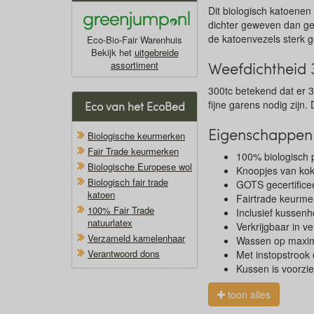
Dit biologisch katoenen
dichter geweven dan gew
de katoenvezels sterk g
Eco-Bio-Fair Warenhuis
Bekijk het
uitgebreide
Weefdichtheid 
assortiment
300tc betekend dat er 3
fijne garens nodig zijn. 
Eco van het EcoBed
Eigenschappen 
Biologische keurmerken
Fair Trade keurmerken
100% biologisch 
Biologische Europese wol
Knoopjes van kok
Biologisch fair trade
GOTS gecertifice
katoen
Fairtrade keurme
100% Fair Trade
Inclusief kussen
natuurlatex
Verkrijgbaar in v
Verzameld kamelenhaar
Wassen op maxim
Verantwoord dons
Met instopstrook 
Kussen is voorzie
toon alles