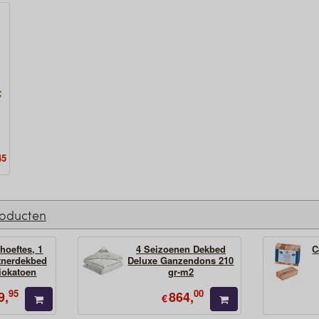
45
roducten
hoeftes, 1
4 Seizoenen Dekbed
C
tnerdekbed
Deluxe Ganzendons 210
iokatoen
gr-m2
95
00
9,
864,
€