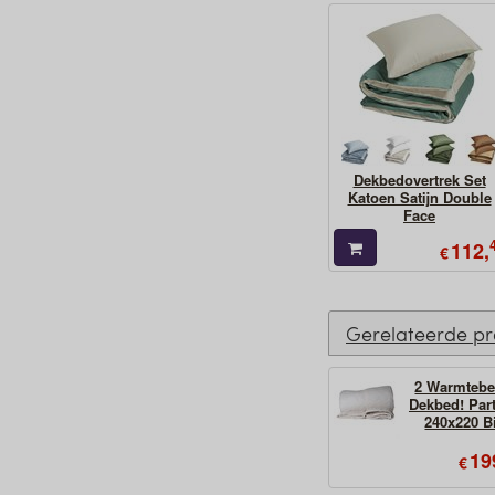
Dekbedovertrek Set
Katoen Satijn Double
Face
112,
€
Gerelateerde p
2 Warmtebe
Dekbed! Par
240x220 B
19
€