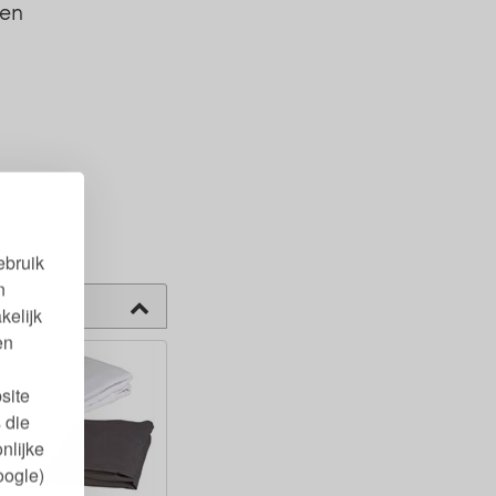
oen
ebruik
n
kelijk
en
site
 die
nlijke
oogle)