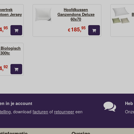
vertrek
Hoofdkussen
atoen Jersey
Ganzendons Deluxe
B
60x70
95
95
4,
185,
€
 Biologisch
 300tc
92
4,
en in je account
Heb 
telling
, download
facturen
of
retourneer
een
Onz
tinformatie
Overige