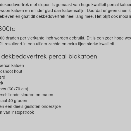
 dekbedovertrek met slopen is gemaakt van hoge kwaliteit percal katoen 
oon katoen en minder glad dan katoensatijn. Doordat er geen chemicali
ebleven en gaat dit dekbedovertrek heel lang mee. Het blijft ook mooi 
300tc
00 draden per vierkante inch worden gebruikt. Dit is een zeer hoge wee
Dit resulteert in een ultiem zachte en extra fijne sterke kwaliteit.
dekbedovertrek percal biokatoen
percal katoen
osnoot hout
erd
rk
hoes (60x70 cm)
erschillende kleuren en maten
aal 40 graden
en een deels gesloten onderzijde
n van instopstrook