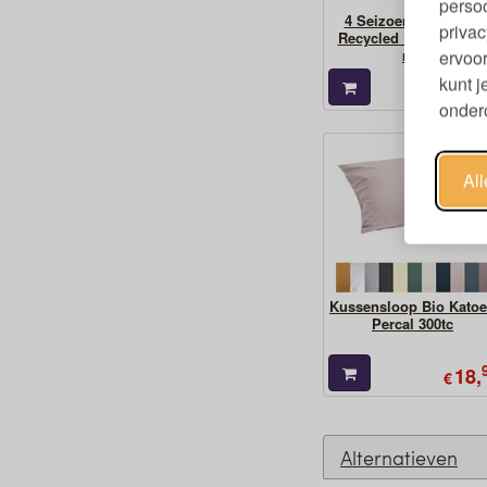
persoo
4 Seizoenen Dekbed
privac
Recycled Dons 280 gr
m2
ervoor
kunt 
459,
€
ondero
Al
Kussensloop Bio Kato
Percal 300tc
18,
€
Alternatieven