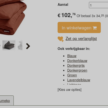
Aantal
102,
€
76
25
Of betaal 3x
34,
(0
In winkelwagen
Zet op verlanglijst
Ook verkrijgbaar in:
Blauw
Donkerblauw
Donkergrijs
Donkergroen
Groen
Lavendelblauw
Lichtroze
[Kies uw opties]
Lichtzand
Okergeel
Wit
umeko