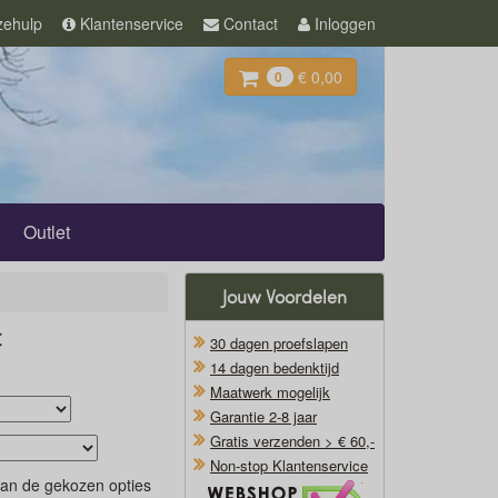
ehulp
Klantenservice
Contact
Inloggen
€ 0,00
0
Outlet
Jouw Voordelen
c
30 dagen proefslapen
14 dagen bedenktijd
Maatwerk mogelijk
Garantie 2-8 jaar
Gratis verzenden > € 60,-
Non-stop Klantenservice
van de gekozen opties
Oficieel Partner van Webshopkeurmerk