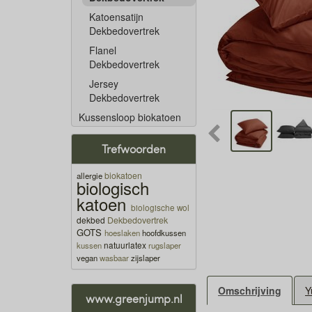
Katoensatijn
Dekbedovertrek
Flanel
Dekbedovertrek
Jersey
Dekbedovertrek
Kussensloop biokatoen
Trefwoorden
biokatoen
allergie
biologisch
katoen
biologische wol
dekbed
Dekbedovertrek
GOTS
hoeslaken
hoofdkussen
natuurlatex
kussen
rugslaper
vegan
wasbaar
zijslaper
Omschrijving
Y
www.greenjump.nl