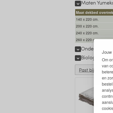
Maten Yumeko
Maat dekbed overtre
140 x 220 cm.
200 x 220 cm.
240 x 220 cm.
260 x 220 cm.
Onderhoud de
Jouw 
Biologisch, e
Om on
van c
Past bij
betere
en zor
bestel
analy
contin
aanslu
cookie