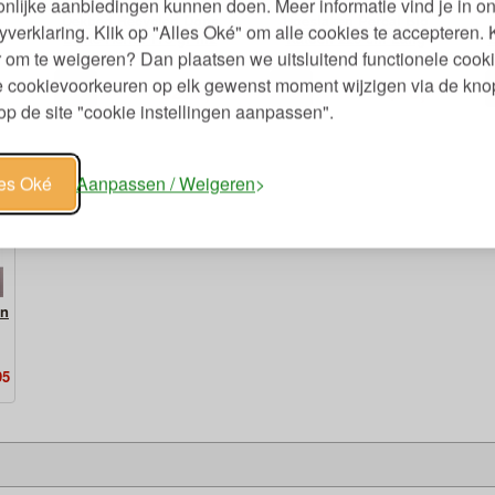
nlijke aanbiedingen kunnen doen. Meer informatie vind je in o
Dekbed Recycled Dons
Hoeslaken Percal Bio
yverklaring. Klik op "Alles Oké" om alle cookies te accepteren. 
-
Lente-Herfst 175 gr-m2
Katoen 220 cm Lang
 om te weigeren? Dan plaatsen we uitsluitend functionele cooki
je cookievoorkeuren op elk gewenst moment wijzigen via de kno
00
00
49
279,
76,
€
€
p de site "cookie instellingen aanpassen".
les Oké
Aanpassen / Weigeren
en
95