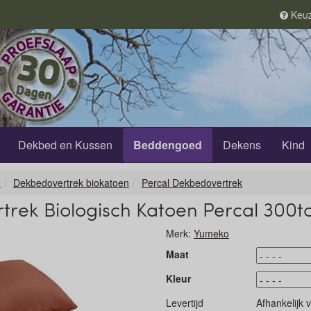
Keuz
Dekbed en Kussen
Beddengoed
Dekens
Kind
d
Dekbedovertrek biokatoen
Percal Dekbedovertrek
rek Biologisch Katoen Percal 300t
Merk:
Yumeko
Maat
Kleur
Levertijd
Afhankelijk 