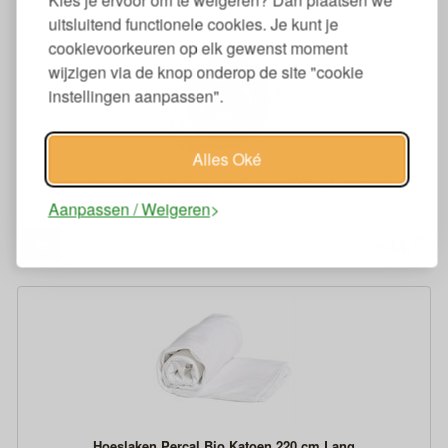
Kies je ervoor om te weigeren? Dan plaatsen we
uitsluitend functionele cookies. Je kunt je
cookievoorkeuren op elk gewenst moment
wijzigen via de knop onderop de site "cookie
instellingen aanpassen".
Alles Oké
Hoeslaken Percal Biologisch Katoen 300tc - Lichtzand
Aanpassen / Weigeren
95
44,
€
Hoeslaken Percal Bio Katoen 220 cm Lang