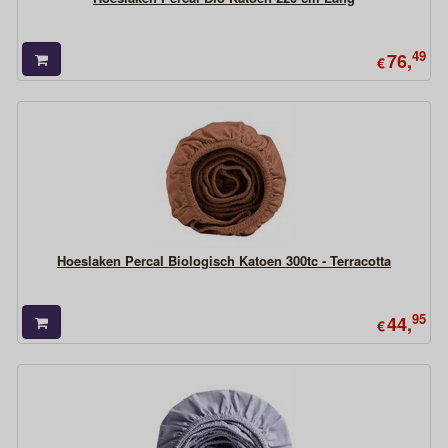
49
76,
€
Hoeslaken Percal Biologisch Katoen 300tc - Terracotta
95
44,
€