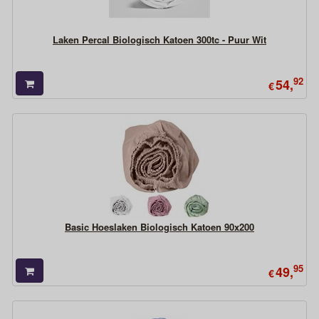
Laken Percal Biologisch Katoen 300tc - Puur Wit
92
54,
€
Basic Hoeslaken Biologisch Katoen 90x200
95
49,
€