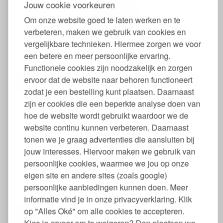
Jouw cookie voorkeuren
Om onze website goed te laten werken en te
verbeteren, maken we gebruik van cookies en
vergelijkbare technieken. Hiermee zorgen we voor
Hoeslaken Percal Biologisch Katoen 300tc - Donkergroen
een betere en meer persoonlijke ervaring.
Functionele cookies zijn noodzakelijk en zorgen
ervoor dat de website naar behoren functioneert
95
44,
€
zodat je een bestelling kunt plaatsen. Daarnaast
zijn er cookies die een beperkte analyse doen van
hoe de website wordt gebruikt waardoor we de
website continu kunnen verbeteren. Daarnaast
tonen we je graag advertenties die aansluiten bij
jouw interesses. Hiervoor maken we gebruik van
persoonlijke cookies, waarmee we jou op onze
eigen site en andere sites (zoals google)
Hoeslaken Percal Biologisch Katoen 300tc - Okergeel
persoonlijke aanbiedingen kunnen doen. Meer
informatie vind je in onze privacyverklaring. Klik
op "Alles Oké" om alle cookies te accepteren.
95
44,
€