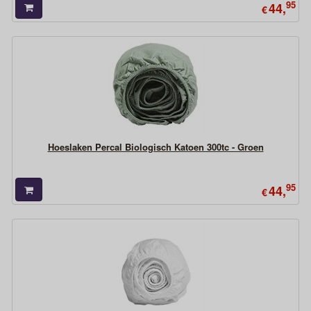
95
44,
€
Hoeslaken Percal Biologisch Katoen 300tc - Groen
95
44,
€