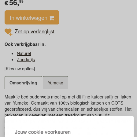
56,
€
99
In winkelwagen
Zet op verlanglijst
Ook verkrijgbaar in:
Naturel
Zandgrijs
[Kies uw opties]
Omschrijving
Yumeko
Maak je bed ouderwets mooi op met dit fijne katoensatijnen laken
van Yumeko. Gemaakt van 100% biologisch katoen en GOTS
gecertificeerd, dus vrij van chemicaliën en schadelijke stoffen. Het
biokatoen is geweven met een treadcount van 300, dit
betekent dat per vierkante inch 300 draden zijn gebruikt. Dit geeft
dit bedlaken een heerlijk zacht en luxueus gevoel. Het
Jouw cookie voorkeuren
biokatoenen laken is verkrijgbaar in verschillende maten en