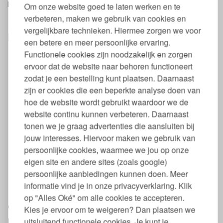
kleuren.
Om onze website goed te laten werken en te
verbeteren, maken we gebruik van cookies en
Eigenschappen bedlaken biologisch
vergelijkbare technieken. Hiermee zorgen we voor
katoensatijn Yumeko
een betere en meer persoonlijke ervaring.
100% biologisch katoensatijn
Functionele cookies zijn noodzakelijk en zorgen
Voeldoet aan de strenge GOTS eisen
ervoor dat de website naar behoren functioneert
Fairtrade
zodat je een bestelling kunt plaatsen. Daarnaast
Treadcount van 300 (heerlijk zacht)
zijn er cookies die een beperkte analyse doen van
Vrij van chemicaliën
hoe de website wordt gebruikt waardoor we de
Wasbaar tot 60 graden
Kan in de droger
website continu kunnen verbeteren. Daarnaast
Kan gestreken worden (katoenstand)
tonen we je graag advertenties die aansluiten bij
In meerdere kleuren leverbaar
jouw interesses. Hiervoor maken we gebruik van
In diverse maten verkrijgbaar:
persoonlijke cookies, waarmee we jou op onze
180 x 290 cm
eigen site en andere sites (zoals google)
240 x 290 cm
280 x 290 cm
persoonlijke aanbiedingen kunnen doen. Meer
informatie vind je in onze privacyverklaring. Klik
Laken biokatoen satijn GOTS
op "Alles Oké" om alle cookies te accepteren.
gecertificeerd
Kies je ervoor om te weigeren? Dan plaatsen we
uitsluitend functionele cookies. Je kunt je
Het beddengoed van Yumeko beschikt over zowel een Fairtrade