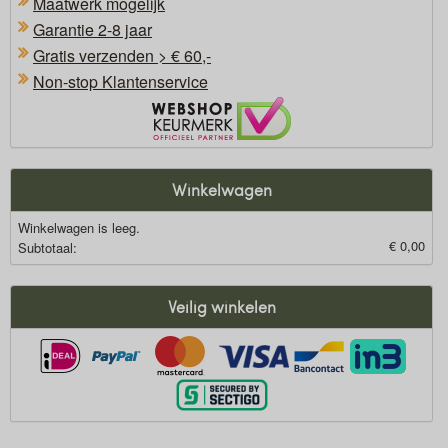
Maatwerk mogelijk
Garantie 2-8 jaar
Gratis verzenden > € 60,-
Non-stop Klantenservice
Oficieel Partner van Webshopkeurmerk
Winkelwagen
Winkelwagen is leeg.
€ 0,00
Subtotaal:
Veilig winkelen