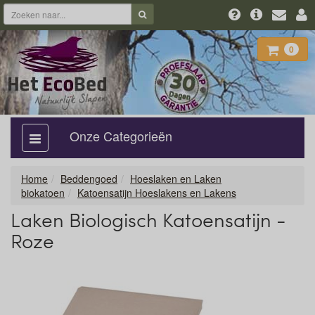
0
Onze Categorieën
categorie
aan,
uit
Home
Beddengoed
Hoeslaken en Laken
biokatoen
Katoensatijn Hoeslakens en Lakens
Laken Biologisch Katoensatijn -
Roze