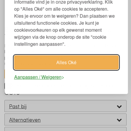
informatie vind je in onze privacyverklaring. Klik
Verkrijgbaar in verschillende maten en kleuren
op "Alles Oké" om alle cookies te accepteren.
Staat de maat er niet bij, neem dan contact op.
Kies je ervoor om te weigeren? Dan plaatsen we
Let op: maten kunnen per kleur verschillen!
uitsluitend functionele cookies. Je kunt je
Biologisch katoen satijnen hoeslakens
cookievoorkeuren op elk gewenst moment
Yumeko
wijzigen via de knop onderop de site "cookie
instellingen aanpassen".
De hoeslakens van Yumeko zijn van 100% biologisch, Indiaas
katoensatijn. Het katoen is nooit in aanraking geweest met
pesticiden of andere chemicaliën. Hierdoor zijn de hoeslakens
Alles Oké
schoon, veilig en huidvriendelijk.
toon alles
Aanpassen / Weigeren
Keurmerken hoeslaken biologisch katoen
GOTS
Past bij
Alternatieven