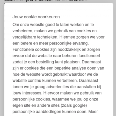
Roze
Het katoen heeft een treadcount van 300 (per vierkante inch zijn
Taupe
dus 300 draden gebruikt). Omdat de treadcount zo hoog is, is het
Warm Wit
gebruik van hele fijne garens noodzakelijk. Door het gebruik van
Jouw cookie voorkeuren
Zandgrijs
deze fijne garens, is het katoensatijn heel zacht.
Om onze website goed te laten werken en te
Langs de rand van het hoeslaken zit een elastiek, zodat hij
verbeteren, maken we gebruik van cookies en
gemakkelijk om het matras heen past. De hoeslakens zijn
vergelijkbare technieken. Hiermee zorgen we voor
geschikt voor matrassen tot 30 cm dik.
een betere en meer persoonlijke ervaring.
Eigenschappen hoeslaken GOTS
Functionele cookies zijn noodzakelijk en zorgen
biologisch katoensatijn
ervoor dat de website naar behoren functioneert
zodat je een bestelling kunt plaatsen. Daarnaast
100% biologisch katoensatijn
zijn er cookies die een beperkte analyse doen van
300 draden per vierkante inch (heel zacht)
hoe de website wordt gebruikt waardoor we de
Voldoet aan Global Organic Textile Standard (GOTS)
Fairtrade keurmerk
website continu kunnen verbeteren. Daarnaast
Geschikt voor matrassen tot 30 cm dik
tonen we je graag advertenties die aansluiten bij
jouw interesses. Hiervoor maken we gebruik van
Wassen op 40-60 graden
persoonlijke cookies, waarmee we jou op onze
Strijken, matig heet
eigen site en andere sites (zoals google)
Drogen op normale tempratuur
Niet bleken of chemisch reinigen
persoonlijke aanbiedingen kunnen doen. Meer
Ook verkrijgbaar in extra lang