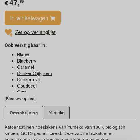
47,
€
85
In winkelwagen
Zet op verlanglijst
Ook verkrijgbaar in:
Blauw
Blueberry
Caramel
Donker Olijfgroen
Donkerroze
Goudgeel
Grijs
[Kies uw opties]
Honey
Lichtblauw
Lichtgroen
Omschrijving
Yumeko
Naturel
Olijfgroen
Katoensatijnen hoeslakens van Yumeko van 100% biologisch
Puur Wit
katoen, GOTS gecretificeerd. Deze zachte biokatoenen
Roodbruin
hoeslakens zijn er in verschillende kleuren en maten.