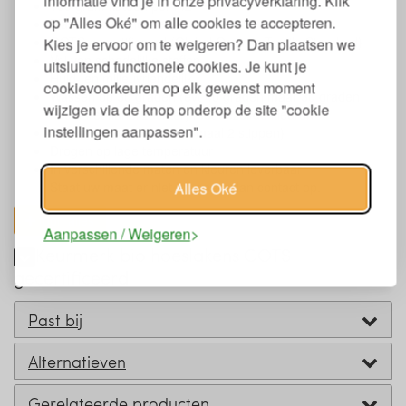
informatie vind je in onze privacyverklaring. Klik
190 gram katoen per m2
op "Alles Oké" om alle cookies te accepteren.
Elastiek in de hoeken
GOTS gecertificeerd (Global Organic Textile Standard)
Kies je ervoor om te weigeren? Dan plaatsen we
Vrij van schadelijke stoffen
uitsluitend functionele cookies. Je kunt je
Huid- en milieuvriendelijk
cookievoorkeuren op elk gewenst moment
Wassen op 30 graden (evt 40 graden maar 30 graden
wijzigen via de knop onderop de site "cookie
houdt het flanel zachter) met dezelfde kleuren
instellingen aanpassen".
Strijken, matig heet (maximaal 2 stippen)
Drogen op lage temperatuur
In verschillende maten en kleuren leverbaar
Staat uw maat er niet bij, neem dan contact op.
Alles Oké
toon alles
Aanpassen / Weigeren
Keurmerk bio hoeslakens GOTS
gecertificeerd
Past bij
Alternatieven
Gerelateerde producten