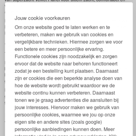
warm slapen. Fijn bij kouder weer, maar ook heel prettig in
andere seizoenen.
Jouw cookie voorkeuren
Het biokatoen is GOTS gecertificeerd waardoor u zeker weet dat
Om onze website goed te laten werken en te
het vrij is van alle mogelijke schadelijke stoffen en milieuvriendelijk
is geproduceerd.
verbeteren, maken we gebruik van cookies en
vergelijkbare technieken. Hiermee zorgen we voor
Velvet Flanel hoeslaken van biologisch
een betere en meer persoonlijke ervaring.
flanel katoen
Functionele cookies zijn noodzakelijk en zorgen
Het zachte Velvet Flanel van Yumeko wordt gemaakt door 100%
ervoor dat de website naar behoren functioneert
biologisch katoen op te ruwen op ambachelijke wijze door het te
zodat je een bestelling kunt plaatsen. Daarnaast
borstelen waardoor de fijnste vezels van het katoen los worden
zijn er cookies die een beperkte analyse doen van
geruwd. Dit gebeurt bij een familiebedrijf in Portugal.
hoe de website wordt gebruikt waardoor we de
Langs de rand van het hoeslaken zit een elastiek, zodat het
website continu kunnen verbeteren. Daarnaast
gemakkelijk om elk matras past (let op: de hoeslakens zijn alleen
tonen we je graag advertenties die aansluiten bij
geschikt voor matrassen tot 30cm dik).
jouw interesses. Hiervoor maken we gebruik van
Eigenschappen bio katoen hoeslakens
persoonlijke cookies, waarmee we jou op onze
flanel Yumeko
eigen site en andere sites (zoals google)
persoonlijke aanbiedingen kunnen doen. Meer
100% biologisch katoen