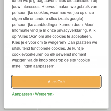
tonen we je graag advertenties die aansluiten bij
Wasbaar op 40 graden
jouw interesses. Hiervoor maken we gebruik van
Mag in de droger
Strijken op katoenstand
persoonlijke cookies, waarmee we jou op onze
De kleur Naturel is ongebleekt
eigen site en andere sites (zoals google)
Fairtrade en eerlijk geproduceerd
persoonlijke aanbiedingen kunnen doen. Meer
Verkrijgbaar in verschillende maten en donkere kleuren
informatie vind je in onze privacyverklaring. Klik
toon alles
op "Alles Oké" om alle cookies te accepteren.
Kies je ervoor om te weigeren? Dan plaatsen we
Maten Yumeko bio dekbedovertrekset
uitsluitend functionele cookies. Je kunt je
katoensatijn
cookievoorkeuren op elk gewenst moment
wijzigen via de knop onderop de site "cookie
Maat dekbed
Aantal en maat
Type
overtrek
kussenslopen
instellingen aanpassen".
140 x 220 cm.
Eenpersoons
1 kussensloop, 60 x 70 cm.
2 kussenslopen, 60 x 70
200 x 220 cm.
Tweepersoons
Alles Oké
cm.
2 kussenslopen, 60 x 70
240 x 220 cm.
Lits-jumeaux
Aanpassen / Weigeren
cm.
Lits-jumeaux
2 kussenslopen, 60 x 70
260 x 220 cm.
XL
cm.