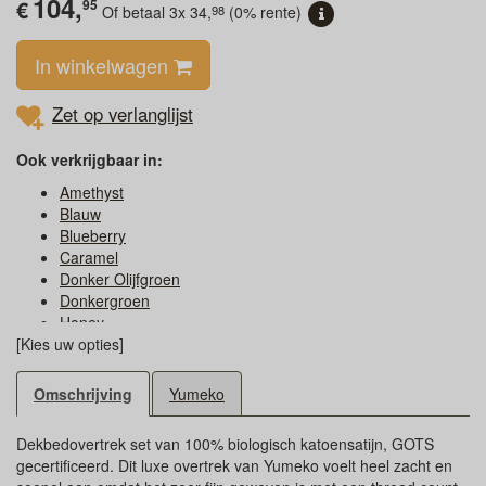
104,
€
95
98
Of betaal 3x
34,
(0% rente)
In winkelwagen
Zet op verlanglijst
Ook verkrijgbaar in:
Amethyst
Blauw
Blueberry
Caramel
Donker Olijfgroen
Donkergroen
Honey
[Kies uw opties]
Licht Olijfgroen
Lichtblauw
Lichtgroen
Omschrijving
Yumeko
Lichtroze
Naturel
Dekbedovertrek set van 100% biologisch katoensatijn, GOTS
Olijfgroen
gecertificeerd. Dit luxe overtrek van Yumeko voelt heel zacht en
Puur Wit