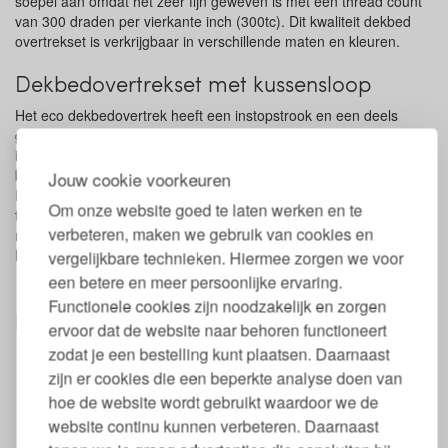
soepel aan omdat het zeer fijn geweven is met een thread count
Roodbruin
van 300 draden per vierkante inch (300tc). Dit kwaliteit dekbed
Roze
overtrekset is verkrijgbaar in verschillende maten en kleuren.
Taupe
Warm Wit
Dekbedovertrekset met kussensloop
Zandgrijs
Het eco dekbedovertrek heeft een instopstrook en een deels
gesloten onderzijde, zodat het dekbed goed blijft zitten. Als je de
instopstrook niet wilt gebruiken, kun je deze heel makkelijk naar
binnen vouwen.
Jouw cookie voorkeuren
De kussensloop heeft ook een instopstrook, zodat je kussen
Om onze website goed te laten werken en te
tijdens het slapen goed in de hoes blijft zitten. De sloop is er in de
verbeteren, maken we gebruik van cookies en
meest voorkomende maat 60 x 70 cm. Bij de maat 140 breed
hoort 1 sloop, bij de overige maten 2 slopen.
vergelijkbare technieken. Hiermee zorgen we voor
een betere en meer persoonlijke ervaring.
Eigenschappen dekbedovertrek GOTS
Functionele cookies zijn noodzakelijk en zorgen
biologisch katoensatijn Yumeko
ervoor dat de website naar behoren functioneert
zodat je een bestelling kunt plaatsen. Daarnaast
Dekbedovertrekset met kussensloop
100% biologisch katoensatijn
zijn er cookies die een beperkte analyse doen van
Satijn geweven met een thread count van 300 (300 tc)
hoe de website wordt gebruikt waardoor we de
GOTS gecertificeerd
website continu kunnen verbeteren. Daarnaast
Met instopstrook