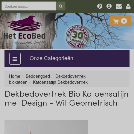
0
Onze Categorieën
categorie
aan,
uit
Home
Beddengoed
Dekbedovertrek
biokatoen
Katoensatijn Dekbedovertrek
Dekbedovertrek Bio Katoensatijn
met Design - Wit Geometrisch