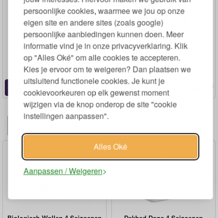
persoonlijke cookies, waarmee we jou op onze
eigen site en andere sites (zoals google)
persoonlijke aanbiedingen kunnen doen. Meer
informatie vind je in onze privacyverklaring. Klik
op "Alles Oké" om alle cookies te accepteren.
Dekbedovertrek Set Katoen
Dekbedovertrekset Bio
Satijn Double Face
Katoensatijn
Kies je ervoor om te weigeren? Dan plaatsen we
uitsluitend functionele cookies. Je kunt je
45
95
112,
104,
€
€
cookievoorkeuren op elk gewenst moment
wijzigen via de knop onderop de site "cookie
instellingen aanpassen".
Gerelateerde producten
Alles Oké
Aanpassen / Weigeren
Biologisch Wollen 4 Seizoenen
Dekbed Dons 4 Seizoenen