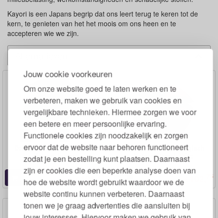
Kayori is een Japans begrip dat ons leert terug te keren tot de
kern, te genieten van het het moois om ons heen en te
accepteren wie we zijn.
Alternatieven
Jouw cookie voorkeuren
Om onze website goed te laten werken en te
verbeteren, maken we gebruik van cookies en
vergelijkbare technieken. Hiermee zorgen we voor
een betere en meer persoonlijke ervaring.
Functionele cookies zijn noodzakelijk en zorgen
ervoor dat de website naar behoren functioneert
Dekbedovertrek Biologisch
Dekbedovertrek Biologisch
Katoen Jersey
Katoen Percal 300tc
zodat je een bestelling kunt plaatsen. Daarnaast
zijn er cookies die een beperkte analyse doen van
95
76
104,
102,
€
€
hoe de website wordt gebruikt waardoor we de
website continu kunnen verbeteren. Daarnaast
tonen we je graag advertenties die aansluiten bij
jouw interesses. Hiervoor maken we gebruik van