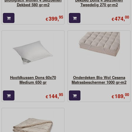
Dekbed 580 gr-m2
Tweedelig 270 gr-m2
95
00
399,
474,
€
€
Hoofdkussen Dons 60x70
Onderdeken Bio Wol Cesena
Medium 650 gr
Matrasbeschermer 1000 gr-m2
95
00
144,
189,
€
€