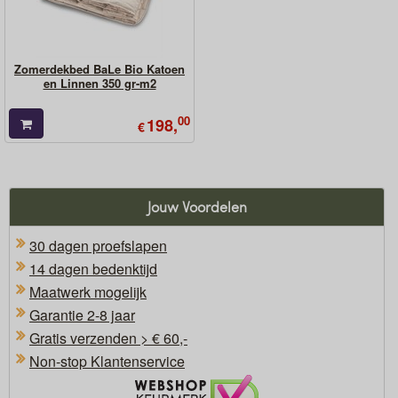
Zomerdekbed BaLe Bio Katoen
en Linnen 350 gr-m2
00
198,
€
Jouw Voordelen
30 dagen proefslapen
14 dagen bedenktijd
Maatwerk mogelijk
Garantie 2-8 jaar
Gratis verzenden > € 60,-
Non-stop Klantenservice
Oficieel Partner van Webshopkeurmerk