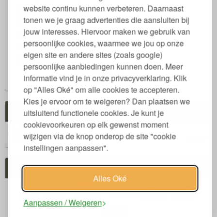
website continu kunnen verbeteren. Daarnaast
14 dagen bedenktijd
tonen we je graag advertenties die aansluiten bij
Maatwerk mogelijk
jouw interesses. Hiervoor maken we gebruik van
Garantie 2-8 jaar
persoonlijke cookies, waarmee we jou op onze
Gratis verzenden > € 60,-
eigen site en andere sites (zoals google)
Non-stop Klantenservice
persoonlijke aanbiedingen kunnen doen. Meer
Oficieel Partner van Webshopkeurmerk
informatie vind je in onze privacyverklaring. Klik
op "Alles Oké" om alle cookies te accepteren.
Kies je ervoor om te weigeren? Dan plaatsen we
Winkelwagen
uitsluitend functionele cookies. Je kunt je
cookievoorkeuren op elk gewenst moment
Winkelwagen is leeg.
wijzigen via de knop onderop de site "cookie
€ 0,00
Subtotaal:
instellingen aanpassen".
Veilig winkelen
Alles Oké
Aanpassen / Weigeren