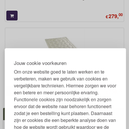
00
279,
€
Jouw cookie voorkeuren
Om onze website goed te laten werken en te
Kamelenhaar Zomerdekbed 240 gr m2
verbeteren, maken we gebruik van cookies en
vergelijkbare technieken. Hiermee zorgen we voor
00
239,
een betere en meer persoonlijke ervaring.
€
Functionele cookies zijn noodzakelijk en zorgen
ervoor dat de website naar behoren functioneert
zodat je een bestelling kunt plaatsen. Daarnaast
Jouw Voordelen
zijn er cookies die een beperkte analyse doen van
30 dagen proefslapen
hoe de website wordt gebruikt waardoor we de