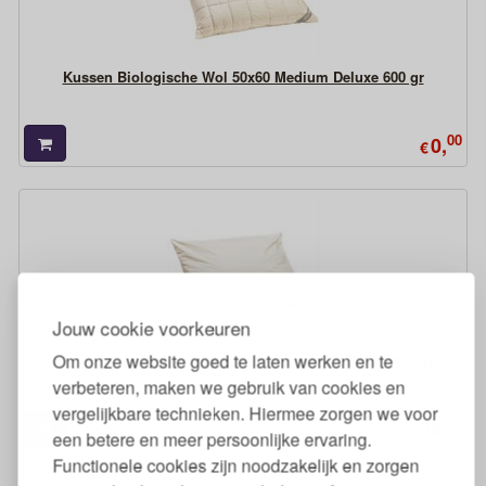
Kussen Biologische Wol 50x60 Medium Deluxe 600 gr
00
0,
€
Jouw cookie voorkeuren
Om onze website goed te laten werken en te
Kussen Biologische Wol 50x60 Zacht of voor Kind 400 gr
verbeteren, maken we gebruik van cookies en
vergelijkbare technieken. Hiermee zorgen we voor
95
84,
€
een betere en meer persoonlijke ervaring.
Functionele cookies zijn noodzakelijk en zorgen