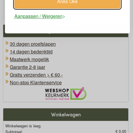
Alles Oké
95
149,
€
Aanpassen / Weigeren
Jouw Voordelen
30 dagen proefslapen
14 dagen bedenktijd
Maatwerk mogelijk
Garantie 2-8 jaar
Gratis verzenden > € 60,-
Non-stop Klantenservice
Oficieel Partner van Webshopkeurmerk
Winkelwagen
Winkelwagen is leeg.
€ 0,00
Subtotaal: