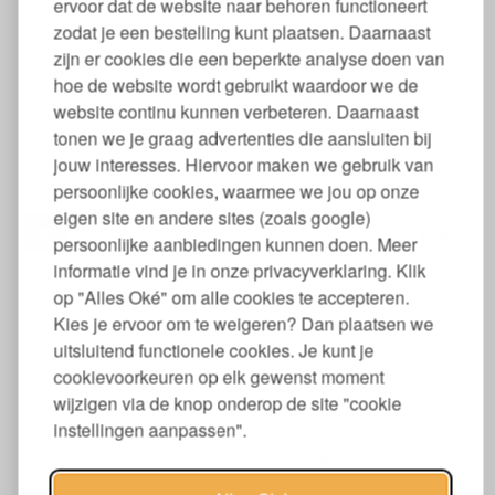
ervoor dat de website naar behoren functioneert
zodat je een bestelling kunt plaatsen. Daarnaast
zijn er cookies die een beperkte analyse doen van
hoe de website wordt gebruikt waardoor we de
website continu kunnen verbeteren. Daarnaast
tonen we je graag advertenties die aansluiten bij
jouw interesses. Hiervoor maken we gebruik van
Kussen Biologische Wol 60x70 Stevig 800 gr
persoonlijke cookies, waarmee we jou op onze
eigen site en andere sites (zoals google)
95
129,
€
persoonlijke aanbiedingen kunnen doen. Meer
informatie vind je in onze privacyverklaring. Klik
op "Alles Oké" om alle cookies te accepteren.
Kies je ervoor om te weigeren? Dan plaatsen we
uitsluitend functionele cookies. Je kunt je
cookievoorkeuren op elk gewenst moment
wijzigen via de knop onderop de site "cookie
instellingen aanpassen".
Kussen Biologische Wol 60x70 Stevig Deluxe 800 gr