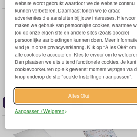
129,
169,
€
€
website wordt gebruikt waardoor we de website continu
kunnen verbeteren. Daarnaast tonen we je graag
advertenties die aansluiten bij jouw interesses. Hiervoor
maken we gebruik van persoonlijke cookies, waarmee 
Gerelateerde producten
jou op onze eigen site en andere sites (zoals google)
persoonlijke aanbiedingen kunnen doen. Meer informati
vind je in onze privacyverklaring. Klik op "Alles Oké" om
alle cookies te accepteren. Kies je ervoor om te weigere
Dan plaatsen we uitsluitend functionele cookies. Je kunt 
cookievoorkeuren op elk gewenst moment wijzigen via 
knop onderop de site "cookie instellingen aanpassen".
Hoofdkussen Kapok 40x80
Hoofdkussen Kapok 60x70
Stevig
Alles Oké
49
95
66,
84,
€
€
Aanpassen / Weigeren