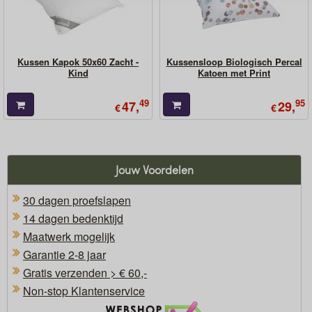
Kussen Kapok 50x60 Zacht -
Kussensloop Biologisch Percal
Kind
Katoen met Print
49
95
47,
29,
€
€
Jouw Voordelen
30 dagen proefslapen
14 dagen bedenktijd
Maatwerk mogelijk
Garantie 2-8 jaar
Gratis verzenden > € 60,-
Non-stop Klantenservice
Oficieel Partner van Webshopkeurmerk