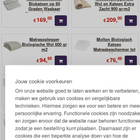
Biokatoen op 60
Wol en Katoen Extra
Graden Wasbaar
Zacht 900 gr-m2
Firenze Onderdeken
00
00
169,
209,
€
€
Matrasoplegger
Molton Biologisch
Biologische Wol 600 gr
Katoen
m2
Matrasbeschermer tot
30 cm
95
49
94,
76,
€
€
Molton
Onderdeken Bio Wol
Jouw cookie voorkeuren
Matrasbeschermer Dik
Cesena
Biologisch Katoen
Matrasbeschermer
Om onze website goed te laten werken en te verbeteren,
1000 gr-m2
maken we gebruik van cookies en vergelijkbare
95
00
52,
189,
€
€
technieken. Hiermee zorgen we voor een betere en mee
persoonlijke ervaring. Functionele cookies zijn noodzakel
en zorgen ervoor dat de website naar behoren functionee
Pluche Matrasoplegger
Pluche Matrasoplegger
Biologische Wol
Biologische Wol en
zodat je een bestelling kunt plaatsen. Daarnaast zijn er
Kamelenhaar
cookies die een beperkte analyse doen van hoe de
00
00