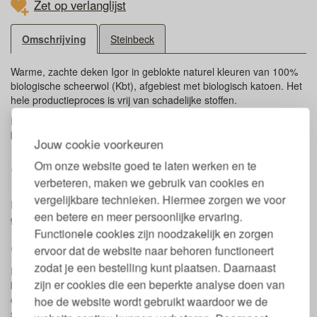
Zet op verlanglijst
Omschrijving
Steinbeck
Warme, zachte deken Igor in geblokte naturel kleuren van 100%
biologische scheerwol (Kbt), afgebiest met biologisch katoen. Het
hele productieproces is vrij van schadelijke stoffen.
De deken is heerlijk voor alle seizoenen, op bed maar ook op de
bank bijvoorbeeld.
Jouw cookie voorkeuren
Maten biologisch wollen deken Steinbeck
Om onze website goed te laten werken en te
Igor
verbeteren, maken we gebruik van cookies en
vergelijkbare technieken. Hiermee zorgen we voor
De wollen deken is 150 x 200 cm en weegt 1300 gram of 433
een betere en meer persoonlijke ervaring.
gr/m2
Functionele cookies zijn noodzakelijk en zorgen
Onderhoud deken biowol
ervoor dat de website naar behoren functioneert
zodat je een bestelling kunt plaatsen. Daarnaast
De wollen deken is door de achtergebleven lanoline vuil- en
zijn er cookies die een beperkte analyse doen van
bacteriewerend uit zichzelf. Lekker luchten is eigenlijk het enige
onderhoud dat de deken nodig heeft. Als u de deken toch nat wilt
hoe de website wordt gebruikt waardoor we de
schoonmaken, kunt u de deken buitenhangen in de mist of in de