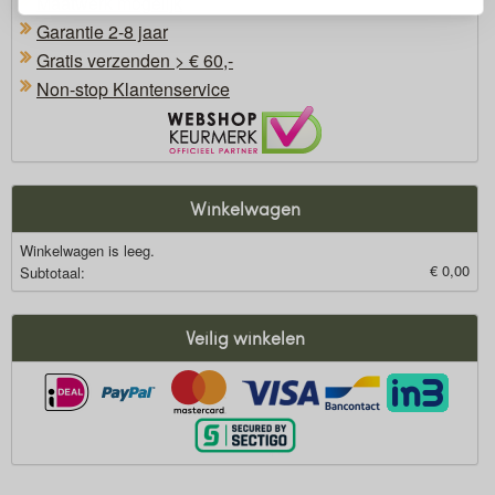
Maatwerk mogelijk
Garantie 2-8 jaar
Gratis verzenden > € 60,-
Non-stop Klantenservice
Oficieel Partner van Webshopkeurmerk
Winkelwagen
Winkelwagen is leeg.
€ 0,00
Subtotaal:
Veilig winkelen