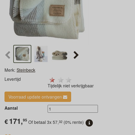
Merk:
Steinbeck
Levertijd
Tijdelijk niet verkrijgbaar
Voorraad update ontvangen
Aantal
171,
€
95
32
Of betaal 3x
57,
(0% rente)