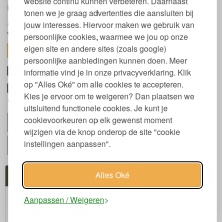
website continu kunnen verbeteren. Daarnaast
badkamer tijdens en na het douchen.
tonen we je graag advertenties die aansluiten bij
Als u de deken buiten hangt, dan niet in de zon want daar droogt
jouw interesses. Hiervoor maken we gebruik van
de wol van uit.
persoonlijke cookies, waarmee we jou op onze
eigen site en andere sites (zoals google)
toon alles
persoonlijke aanbiedingen kunnen doen. Meer
Handwas deken van biologische wol
informatie vind je in onze privacyverklaring. Klik
op "Alles Oké" om alle cookies te accepteren.
Keurmerken en labels Steinbeck wollen
Kies je ervoor om te weigeren? Dan plaatsen we
deken
uitsluitend functionele cookies. Je kunt je
cookievoorkeuren op elk gewenst moment
Alternatieven
wijzigen via de knop onderop de site "cookie
instellingen aanpassen".
Gerelateerde producten
Alles Oké
Jouw Voordelen
30 dagen proefslapen
Aanpassen / Weigeren
14 dagen bedenktijd