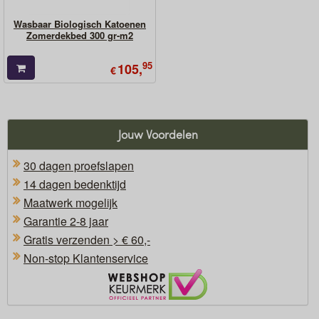
Wasbaar Biologisch Katoenen
Zomerdekbed 300 gr-m2
95
105,
€
Jouw Voordelen
30 dagen proefslapen
14 dagen bedenktijd
Maatwerk mogelijk
Garantie 2-8 jaar
Gratis verzenden > € 60,-
Non-stop Klantenservice
Oficieel Partner van Webshopkeurmerk