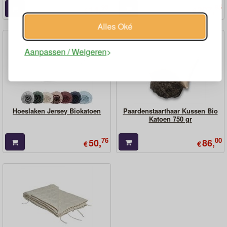
95
95
14,
207,
€
€
Alles Oké
Aanpassen / Weigeren
Hoeslaken Jersey Biokatoen
Paardenstaarthaar Kussen Bio
Katoen 750 gr
76
00
50,
86,
€
€