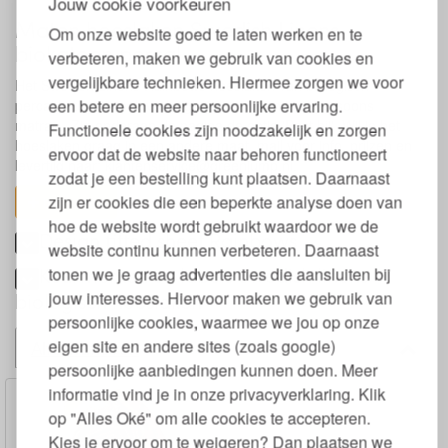
Jouw cookie voorkeuren
Maten hoeslaken Swedish Linens
Om onze website goed te laten werken en te
biokatoen percal
verbeteren, maken we gebruik van cookies en
vergelijkbare technieken. Hiermee zorgen we voor
Het Swedish Linens Rainbows hoeslaken van biologisch
een betere en meer persoonlijke ervaring.
percal katoen is ook verkrijgbaar voor een tweepersoons
matras. Zie onderaan de pagina de optie 'Past bij'. Wil je het
Functionele cookies zijn noodzakelijk en zorgen
hoeslaken graag in een andere maat, mail voor info, prijzen en
ervoor dat de website naar behoren functioneert
levertijd naar: klantenservice@greenjump.nl.
zodat je een bestelling kunt plaatsen. Daarnaast
zijn er cookies die een beperkte analyse doen van
toon alles
hoe de website wordt gebruikt waardoor we de
Design fitted sheet Rainbows
website continu kunnen verbeteren. Daarnaast
Keurmerken en labels Swedish linens
tonen we je graag advertenties die aansluiten bij
jouw interesses. Hiervoor maken we gebruik van
biologisch hoeslaken
persoonlijke cookies, waarmee we jou op onze
eigen site en andere sites (zoals google)
Alternatieven
persoonlijke aanbiedingen kunnen doen. Meer
informatie vind je in onze privacyverklaring. Klik
op "Alles Oké" om alle cookies te accepteren.
Kies je ervoor om te weigeren? Dan plaatsen we