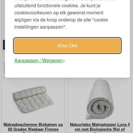
uitsluitend functionele cookies. Je kunt je
cookievoorkeuren op elk gewenst moment
wijzigen via de knop onderop de site "cookie
instellingen aanpassen".
Basic Hoeslaken Biologisch
Katoen 90x200
95
49,
Alles Oké
€
Aanpassen / Weigeren
Gerelateerde producten
Matrasbeschermer Biokatoen op
Natuurlatex Matrastopper Luna 4
60 Graden Wasbaar Firenze
cm met Biologische Wol of