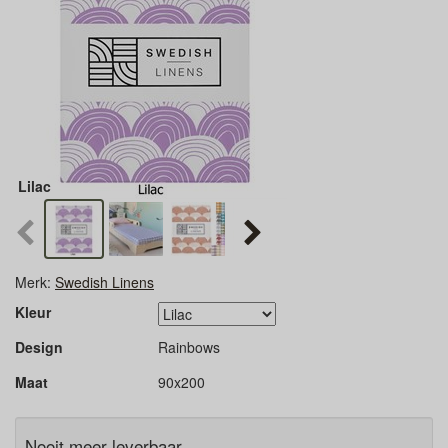
Lilac
Merk:
Swedish Linens
Kleur
Design
Rainbows
Maat
90x200
Nooit meer leverbaar